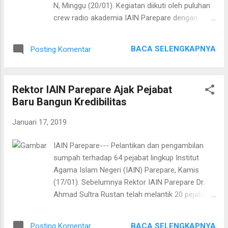
N, Minggu (20/01). Kegiatan diikuti oleh puluhan
crew radio akademia IAIN Parepare dengan
menghadirkan trainer dan praktisi dalam bidang
penyiaran radio. Dibuka oleh Dr. Halim selaku
BACA SELENGKAPNYA
Posting Komentar
Dekan Fakultas Ushuluddin, Adab dan Dakwah
IAIN Parepare. Foto: Sisi kiri Nurhakki
(Penanggungjawab radio Akademia), Tengah Dr.
Rektor IAIN Parepare Ajak Pejabat
Halim dan Agus Salim (Praktisi).
Baru Bangun Kredibilitas
Januari 17, 2019
IAIN Parepare--- Pelantikan dan pengambilan
sumpah terhadap 64 pejabat lingkup Institut
Agama Islam Negeri (IAIN) Parepare, Kamis
(17/01). Sebelumnya Rektor IAIN Parepare Dr.
Ahmad Sultra Rustan telah melantik 20 pejabat
struktural IAIN Parepare pada Selasa (15/01).
Pelantikan dan pengambilan sumpah
BACA SELENGKAPNYA
Posting Komentar