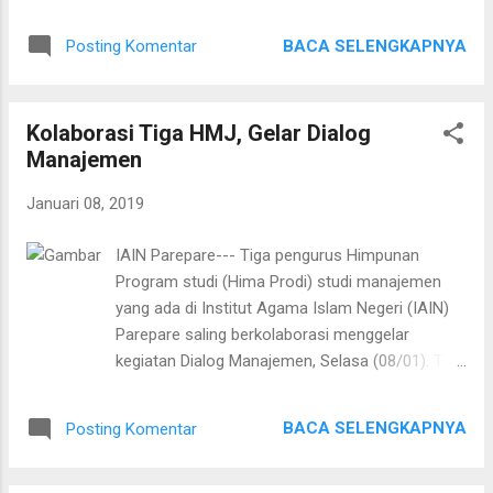
Parepare ini diikuti oleh ratusan mahasiswa.
berhati-hati. "Kita akan menggunakan anggaran
Ketua penanggungjawab Prodi Manajemen
tahun 2019, tentu akan lebih efektif, efisien, lebih
BACA SELENGKAPNYA
Posting Komentar
Dakwah, Zulfah mengungkapkan workshop ini
berhati-hati terhadap pengelolaan anggara...
dilakukan guna menambah pengetahuan
mahasiswa terkait dengan wirausaha khususya
Kolaborasi Tiga HMJ, Gelar Dialog
peluang wirausaha dalam bidang haji dan umrah.
Manajemen
Selain itu, pada Prodi Manajemen Dakwah
memang terdapat mata kuliah manajemen
Januari 08, 2019
wirausaha, Haji dan Umrah sehingga dapat
menjadi motivasi bagi peserta workshop
IAIN Parepare--- Tiga pengurus Himpunan
dikarenakan pemateri yang hadir merupakan
Program studi (Hima Prodi) studi manajemen
pengusaha sukses di bidang travel Haji dan
yang ada di Institut Agama Islam Negeri (IAIN)
Umrah yakni H. Bunyamin M. Yapid, LC., M.H
Parepare saling berkolaborasi menggelar
(Direktur utama travel PT. An-Nur Maarif). "Kita
kegiatan Dialog Manajemen, Selasa (08/01). Tiga
tanamkan kepada mahasiswa, bagaimana cara
program studi tersebut di antaranya Manajemen
berfikirnya itu masuk kuliah bukan hanya berfikir
Keuangan Syariah, Manajemen Dakwah dan
menjadi PNS (Pegawai Negeri Sipil) tetapi dia
BACA SELENGKAPNYA
Posting Komentar
Manajemen Pendidikan Islam. Dialog yang
harus berwirausaha," ucap Bunyamin usai
mengusung tema Islamic Leadership dihadiri
workshop. Lebih lan...
Ketua jurusan, Ketua penanggungjawab Prodi