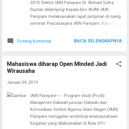
2019, Rektor IAIN Parepare Dr. Ahmad Sultra
Pas foto berwarna ukuran 3x4 (2 lembar) 4.5 Berkas dibuat 2
Rustan didampingi Kepala Biro AUAK IAIN
rangkap 4.6 Berkas dimasukkan dalam map plastik warna
Parepare melaksanakan rapat pimpinan di ruang
biru untuk laki-laki ...
seminar Pascasarjana IAIN Parepare, Kamis
(10/01). Hadir Wakil Rektor, Direktur
Pascasarjana IAIN Parepare, Ketua Jurusan,
BACA SELENGKAPNYA
Posting Komentar
Kepala unit-unit serta para penanggungjawab
program studi yang ada di Institut Agama Islam
Negeri (IAIN) Parepare. Kepala Biro Administrasi,
Mahasiswa diharap Open Minded Jadi
Umum, Akademik dan Keuangan (AUAK) IAIN
Wirausaha
Parepare, Hj. Musyarafah mengungkapkan
dilaksanakannya rapat ini dalam rangka
Januari 09, 2019
penguatan visi dan misi serta sadar atas
amanah. "Penguatan kesamaan visi dan misi
IAIN Parepare--- Program studi (Prodi)
serta kewajiban bersama demi melakukan
Manajemen Dakwah jurusan Dakwah dan
amanah yang diberikan kepada kita semua,"
Komunikasi Institut Agama Islam Negeri (IAIN)
ucap Musyarafah. Rektor IAIN Parepare, Dr.
Parepare menggelar workshop kewirausahaan.
Ahmad Sultra Rustan menekankan penggunaan
Kegiatan yang dilaksanakan di Aula IAIN
anggaran tahun 2019 akan digunakan secara