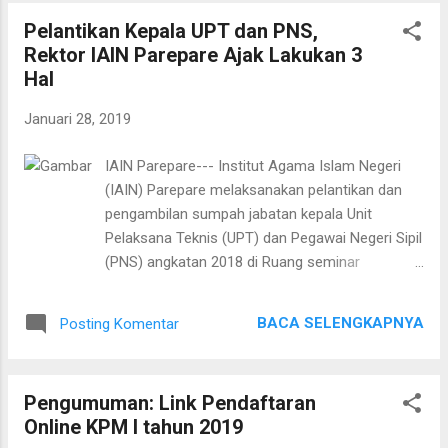
sevisi atas pencapaian yang akan kita lakukan
Pelantikan Kepala UPT dan PNS,
pada masa yang akan datang," ucap Ahmad
Rektor IAIN Parepare Ajak Lakukan 3
Sultra Rustam, Rektor IAIN Parepare saat
Hal
ditemui usai rapat. Selain itu, dalam rapat
tersebut juga dibahas garis-garis kebijakan,
Januari 28, 2019
prosedur-prosedur yang harus ditempuh pasca
berubah bentuk menjadi IAIN yang sebelumnya
IAIN Parepare--- Institut Agama Islam Negeri
Sekolah Tinggi Agama Islam Negeri (STAIN).
(IAIN) Parepare melaksanakan pelantikan dan
"Hal yang terpenting adalah bagaimana
pengambilan sumpah jabatan kepala Unit
mengubah mental Sumber Daya Manusia (SDM)
Pelaksana Teknis (UPT) dan Pegawai Negeri Sipil
kita yang ada. Bagaimana layaknya perilaku atau
(PNS) angkatan 2018 di Ruang seminar
etika seorang pejabat ketika melayani
Pascasarjana IAIN Parepare, Senin (28/01).
masyarakat, " tambah Ahmad mengurai inti
Sebanyak 6 orang PNS dan 3 orang jabatan
rapat. "Mari kita bekerja dengan te...
BACA SELENGKAPNYA
Posting Komentar
Kepala UPT dilantik langsung oleh Rektor IAIN
Parepare, Dr. Ahmad Sultra Rustan. Disaksikan
oleh Wakil Rektor I, Dr. Siti Jamilah dan Wakil
Pengumuman: Link Pendaftaran
Rektor II, Dr. Sudirman L serta para tamu
Online KPM I tahun 2019
undangan yang hadir. Tiga jabatan kepala unit