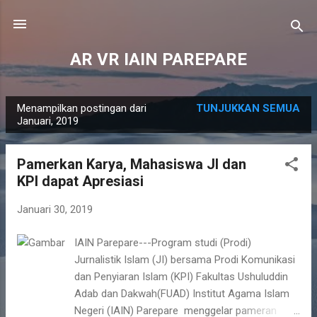
Langsung ke konten utama
AR VR IAIN PAREPARE
Menampilkan postingan dari
TUNJUKKAN SEMUA
P
Januari, 2019
o
s
Pamerkan Karya, Mahasiswa JI dan
t
KPI dapat Apresiasi
i
n
Januari 30, 2019
g
IAIN Parepare---Program studi (Prodi)
a
Jurnalistik Islam (JI) bersama Prodi Komunikasi
n
dan Penyiaran Islam (KPI) Fakultas Ushuluddin
Adab dan Dakwah(FUAD) Institut Agama Islam
Negeri (IAIN) Parepare menggelar pameran