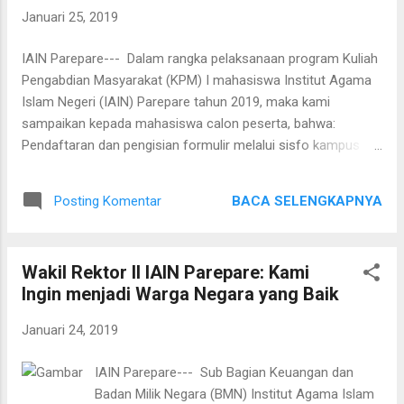
tersebut di antaranya, Usman Noer sebagai
Januari 25, 2019
Kepala UPT Perpustakaan IAIN Parepare,
Sufyaldy sebagai Kepala UPT Teknologi
IAIN Parepare--- Dalam rangka pelaksanaan program Kuliah
Informasi dan Pangkalan Data (TIPD) dan
Pengabdian Masyarakat (KPM) I mahasiswa Institut Agama
Amzah sebagai UPT Bahasa. Sementara enam
Islam Negeri (IAIN) Parepare tahun 2019, maka kami
PNS yang turut mengikuti pengambilan sumpah
sampaikan kepada mahasiswa calon peserta, bahwa:
di antaranya Zulfiqar Busrah, Umaima,
Pendaftaran dan pengisian formulir melalui sisfo kampus
Muhammad Sabir, Emilia Mustary, Nahrul Hayat
dengan menggunakan account masing-masing Bagi
dan Muhammad Ismail. “Apa yang saudara-
mahasiswa yang belum mencentang/program mata kuliah
saudara ucapkan adalah mengandung tanggung
BACA SELENGKAPNYA
Posting Komentar
KPM agar menghubungi TIPD/ICT untuk dibantu proses
jawab terhadap bangsa dan Negara republik
pencetangan Calon peserta telah lulus minimal 110 SKS
Indonesia, tanggung j...
Persyaratan administratif: 4.1 Kelayakan KPM dari jurusan
Wakil Rektor II IAIN Parepare: Kami
masing-masing 4.2 F oto copy bukti pembayaran SPP pada
Ingin menjadi Warga Negara yang Baik
semester berjalan (bagi mahasiswa dengan sistem
pembayaran UKT) dan bukti pembayaran KPM (bagi
Januari 24, 2019
mahasiswa non UKT) 4.3 Pembayaran KPM dilakukan setelah
mendapat surat kelayakan dari ketua jurusan masing-masing
IAIN Parepare--- Sub Bagian Keuangan dan
bagi mahasiswa dengan sistem pembayaran non UKT 4.4
Badan Milik Negara (BMN) Institut Agama Islam