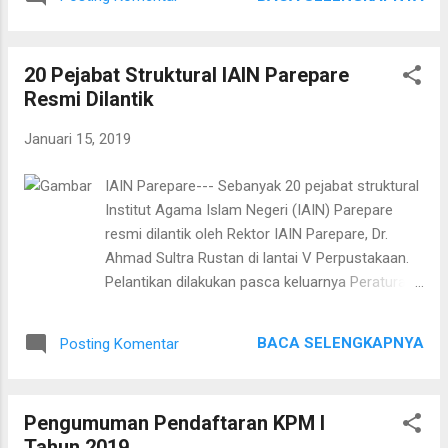
berlangsung di lantai V perpustakaan IAIN
Parepare yang disaksikan oleh Kepala Biro
Administrasi, Umum, Akademik dan Keuangan
20 Pejabat Struktural IAIN Parepare
(AUAK) IAN Parepare Hj. Musyarafah, S. Sos., M.
Resmi Dilantik
Si dan Guru Besar IAIN Parepare, Prof. Dr. H.
Abd. Rahim Arsyad, MA. Sebanyak 64 pejabat
Januari 15, 2019
yang dilantik tersebut terdiri dari Wakil rektor I, II,
III, Dekan Fakultas, wakil dekan fakultas, Direktur
IAIN Parepare--- Sebanyak 20 pejabat struktural
Pascasarjana, para ketua penanggungjawab
Institut Agama Islam Negeri (IAIN) Parepare
prodi, Ketua dan sekretaris Lembaga serta
resmi dilantik oleh Rektor IAIN Parepare, Dr.
kepala pusat-pusat yang ada di lingkup IAIN
Ahmad Sultra Rustan di lantai V Perpustakaan.
Parepare. Dr. Ahmad Sultra Rustan dalam
Pelantikan dilakukan pasca keluarnya Peraturan
sambutannya mengaku seiring peningkatan
Menteri Agama (PMA) nomor 35 tahun 2018
jumlah mahasiswa tantangan juga semakin
tentang Organisasi dan Tata Kerja (Ortaker) IAIN
berat. "IAIN Parepare ini bukanlah sesuatu yang
BACA SELENGKAPNYA
Posting Komentar
Parepare. Adapun 20 pejabat struktural tersebut
kecil, bukanlah suatu lembag...
di antaranya: Muh. Jafar, S. Ag., MA sebagai
Kepala Bagian Administrasi Umum dan
Pengumuman Pendaftaran KPM I
Keuangan Naharuddin, S. Ag., M. Pd sebagai
Tahun 2019