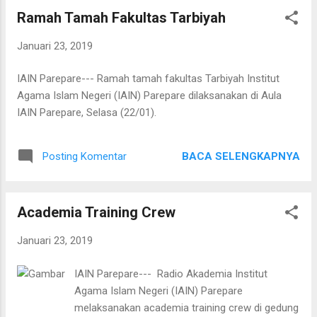
Syariah dan Ekonomi tahun 2014 sampai 2018
Ramah Tamah Fakultas Tarbiyah
mengucapkan terima kasih dan permohonan
maaf atas kesalahan selama mengemban
Januari 23, 2019
amanah tersebut. Lebih lanjut Budiman yang kini
menjadi Wakil Dekan Fakultas Syariah dan Ilmu
IAIN Parepare--- Ramah tamah fakultas Tarbiyah Institut
Hukum Islam mengajak para dosen untuk
Agama Islam Negeri (IAIN) Parepare dilaksanakan di Aula
mengawal akhlak mahasiswa. "Bagaimanapun
IAIN Parepare, Selasa (22/01).
tingginya ilmu seseorang, kalau akhlaknya
kurang itu tidak ada artinya. Ilmu itu berada di
bawah akhlak, biar setinggi apapun ilmu kalau
BACA SELENGKAPNYA
Posting Komentar
tidak dibungkus dengan akhlak maka yakin dan
percaya tidak akan bisa survive di masyarakat,"
ucap Budiman mengingatkan. Sementara Dekan
Academia Training Crew
Fakultas Syariah dan Ilmu Hukum Isla...
Januari 23, 2019
IAIN Parepare--- Radio Akademia Institut
Agama Islam Negeri (IAIN) Parepare
melaksanakan academia training crew di gedung