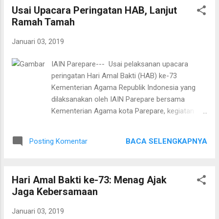
Usai Upacara Peringatan HAB, Lanjut
dan puluhan mahasiswa. Hadir narasumber Dr.
Ramah Tamah
Abu Bakar Djuddah, M. Pd (Plt. Wakil Rektor III
bidang Kemahasiswaan dan Kerjasama IAIN
Januari 03, 2019
Parepare), Dr. Muhammad Idris Usman, MA (Plt.
Kepala Kementerian Agama kota Parepare).
IAIN Parepare--- Usai pelaksanan upacara
Kegiatan ini juga dirangkaikan dengan peringatan
peringatan Hari Amal Bakti (HAB) ke-73
maulid Nabi Muhammad Saw yang dilanjutkan
Kementerian Agama Republik Indonesia yang
pada malam harinya (Selasa malam). Hikmah
dilaksanakan oleh IAIN Parepare bersama
maulid dibawakan oleh Dr. Hannani, M. Ag
Kementerian Agama kota Parepare, kegiatan
(Dosen IAIN Parepare). Sekertaris Dewan
dilanjutkan dengan Ramah Tamah. Kegiatan
Mahasiswa (Dema) IAIN Parepare, Paisal Risal
ramah tamah ini dilaksanakan di Auditorium IAIN
mengajak para peserta untuk menyimak dengan
BACA SELENGKAPNYA
Posting Komentar
Parepare. Rektor IAIN Parepare, Dr. Ahmad
saksama pemateri. “Jangan hanya duduk saja,
Sultra Rustan dalam sambutannya
tapi ...
mengingatkan agar berhati-hati terhadap berita
Hari Amal Bakti ke-73: Menag Ajak
hoax dan ujaran kebencian. Hal ini dikarenakan
Jaga Kebersamaan
maraknya berita-berita hoax yang tersebar
khususnya terkait masalah agama dan ujaran
Januari 03, 2019
kebencian. Sementara Wakil Wali Kota Parepare,