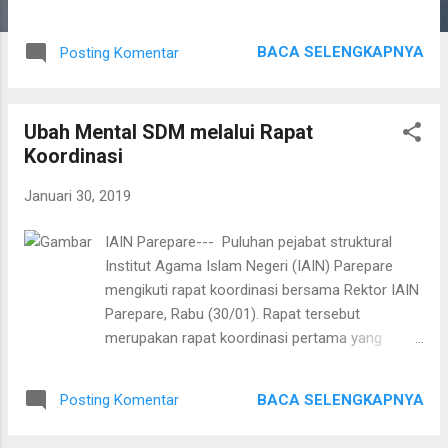
karya foto dan film documenter di Aula IAIN
Parepare, Rabu (30/01). Pameran ini dilakukan
BACA SELENGKAPNYA
Posting Komentar
sebagai tugas final teknik photography dan
cinematography yang dibimbing langsung oleh
dosen pengampuh Mifda Hilmiah Pameran
Ubah Mental SDM melalui Rapat
dihadiri Dekan FUAD, Abdul Halim dan dua
Koordinasi
pemateri ahli photography yakni Ahmad
Ardiansyah dan Sahrul Sanjaya. Masing-masing
Januari 30, 2019
berbagi (sharing) ilmu dan pengalaman dalam
dunia photography. Nurhakki selaku Ketua
IAIN Parepare--- Puluhan pejabat struktural
Penanggungjawab Prodi KPI memberikan
Institut Agama Islam Negeri (IAIN) Parepare
dukungan penuh pada pameran ini. " saya
mengikuti rapat koordinasi bersama Rektor IAIN
berharap acara ini mengalami peningkatan lebih
Parepare, Rabu (30/01). Rapat tersebut
baik lagi, utamanya memperhatikan materi.
merupakan rapat koordinasi pertama yang
Materi apa yang ingin dipamerkan dan juga
dilakukan usai pelantikan guna penyamaan
bagaimana tata letak foto foto yang
persepsi antara pihak rektorat dengan struktural
dipamerkan. Kedepannya, foto ini tidak hanya
BACA SELENGKAPNYA
Posting Komentar
termasuk para Dekan fakultas. "Kita ingin
sekedar ditempel saja tapi benar- benar berada
menjembatani mereka supaya mereka bisa
d...