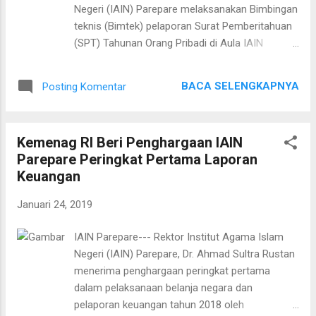
Pas foto berwarna ukuran 3×4 (2 lembar) 4.5 Berkas dibuat 2
Negeri (IAIN) Parepare melaksanakan Bimbingan
rangkap 4.6 Berkas dimasukkan dalam map plastik warna
teknis (Bimtek) pelaporan Surat Pemberitahuan
biru untuk laki-laki dan...
(SPT) Tahunan Orang Pribadi di Aula IAIN
Parepare, Kamis (24/01). Kegiatan ini dihadiri
puluhan dosen serta segenap pegawai pada
BACA SELENGKAPNYA
Posting Komentar
lingkup IAIN Parepare dengan menghadirkan
pemateri dari kantor Pajak kota Parepare. Wakil
Rektor II, DR Sudirman L menganggap Bimtek ini
Kemenag RI Beri Penghargaan IAIN
penting dilakukan. "Dari kantor pajak akan
Parepare Peringkat Pertama Laporan
memberikan bimbingan teknis seputar pengisian
Keuangan
SPT tahunan kepada ASN (Aparatur Sipil
Negara) yang merupakan salah satu kewajiban
Januari 24, 2019
sebagai warga negara yang baik," ucap Sudirman
saat memberi sambutan. SPT sebagai sarana
IAIN Parepare--- Rektor Institut Agama Islam
untuk melaporkan dan
Negeri (IAIN) Parepare, Dr. Ahmad Sultra Rustan
mempertanggungjawabkan pajak yang dipotong
menerima penghargaan peringkat pertama
atau dipungut dan disetorkan. Bagi wajib pajak
dalam pelaksanaan belanja negara dan
yang hendak menyampaikan laporan SPT
pelaporan keuangan tahun 2018 oleh
Tahunan PPh (Pajak penghasilan) Orang Pribadi