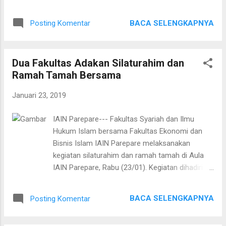
Kementerian Agama (Kemenag) Republik
maupun SPT Tahunan PPh Badan dapat mengisi
Indonesia (RI). Penghargaan tersebut diterima
dan menyampaikan laporan SPT-nya pada
BACA SELENGKAPNYA
Posting Komentar
dalam Rapat Kerja Nasional (Rakernas)
aplikasi...
Kementerian Agama tahun 2019 di Hotel Shanri-
La Jakarta Pusat (Rabu, 23/01). Rakernas ini
Dua Fakultas Adakan Silaturahim dan
dihadiri 300 peserta dari unsur pimpinan satuan
Ramah Tamah Bersama
kerja Kementerian Agama mulai dari tingkat
pusat hingga daerah. Dikutip dari Kemenag.go.id,
Januari 23, 2019
Menteri Lukman Hakim Saifuddin dan Sekretaris
Jenderal M Nur Kholis Setiawan
IAIN Parepare--- Fakultas Syariah dan Ilmu
menganugerahkan Kemenag Awards pada
Hukum Islam bersama Fakultas Ekonomi dan
satuan kerja Kementerian Agama yang terbagi
Bisnis Islam IAIN Parepare melaksanakan
menjadi empat kategori, yakni: Satuan Kerja
kegiatan silaturahim dan ramah tamah di Aula
yang berpredikat Wilayah Bebas dari Korupsi
IAIN Parepare, Rabu (23/01). Kegiatan dihadiri
(WBK) tahun 2018, Pelaksanaan Belanja Negara
oleh Kepala Biro AUAK IAIN Parepare, Wakil
Terbaik tahun 2018, Satuan Kerja Pengelola
Rektor II dan III, para penanggung jawab
Jaringan Internet VPN-IP Terbaik, dan Satuan
BACA SELENGKAPNYA
Posting Komentar
program studi dan segenap mahasiswa dari
Kerja Pengelolah Website Terbaik. Kemenag
kedua fakultas tersebut. Budiman ketua jurusan
Award untuk kategori Pe...