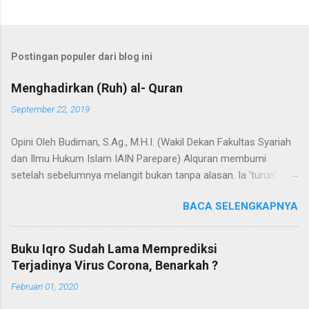
Postingan populer dari blog ini
Menghadirkan (Ruh) al- Quran
September 22, 2019
Opini Oleh Budiman, S.Ag., M.H.I. (Wakil Dekan Fakultas Syariah
dan Ilmu Hukum Islam IAIN Parepare) Alquran membumi
setelah sebelumnya melangit bukan tanpa alasan. Ia 'turun'
dengan sejumlah misi, dan misi utamanya adalah untuk menjadi
BACA SELENGKAPNYA
hudan (panduan) bagi segenap manusia dalam hidup dan
kehidupannya. Selain itu, Alquran adalah Annur dan Nur
(cahaya). Kedua terma ini menunjuk pada nama dan fungsi
Buku Iqro Sudah Lama Memprediksi
Alquran yang dapat bermakna "cahaya" yang menerangi bumi,
Terjadinya Virus Corona, Benarkah ?
langit, hati, bahkan semesta. Agaknya tidak berlebihan apabila
Februari 01, 2020
dinyatakan bahwa proses penyebarluasan cahaya di bumi
melalui Alquran dimulai saat Baginda Nabi SAW hijrah dari