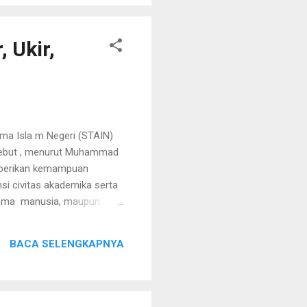
 Ukir,
ma Isla m Negeri (STAIN)
rsebut , menurut Muhammad
emberikan kemampuan
si civitas akademika serta
esama manusia, maupun
na menyampaikan bahwa
AIN Parepare, karena jika
BACA SELENGKAPNYA
Parepare. Menurutnya OPAK
 ini terdapat beberapa
n dalam bentu...