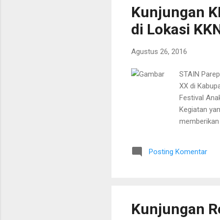
Kunjungan K
di Lokasi KK
Agustus 26, 2016
STAIN Parep
XX di Kabup
Festival An
Kegiatan yan
memberikan 
Akae. Pada 
khususnya di
Posting Komentar
Bentuk STAI
hanya mempel
itulah STAIN
Kunjungan R