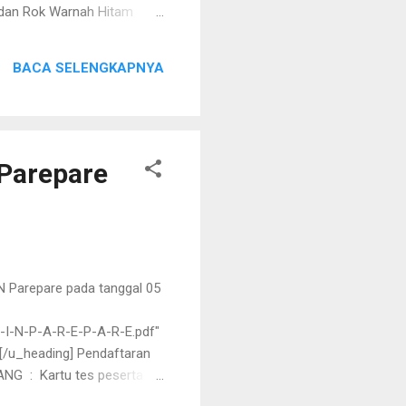
n Rok Warnah Hitam
lam
016
BACA SELENGKAPNYA
TAIN
a ...
Parepare
N Parepare pada tanggal 05
-I-N-P-A-R-E-P-A-R-E.pdf"
/u_heading] Pendaftaran
NG : Kartu tes peserta
6 yang belum menerima ijazah