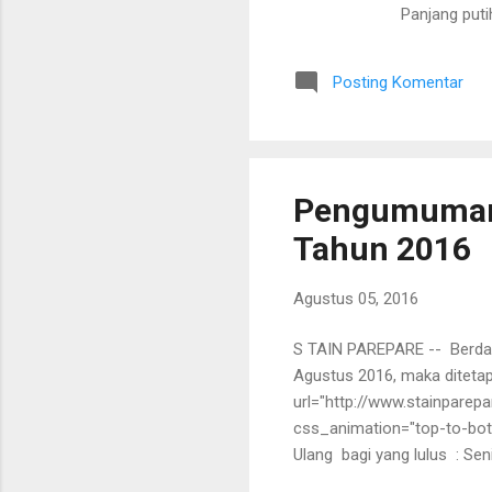
Panjang pu
Demikian Pe
Par
Posting Komentar
A
Wakil Ke
Pengumuman 
Tahun 2016
Agustus 05, 2016
S TAIN PAREPARE -- Berdasa
Agustus 2016, maka ditetap
url="http://www.stainpare
css_animation="top-to-bo
Ulang bagi yang lulus : 
Ujian Mandiri Jalur Mandiri