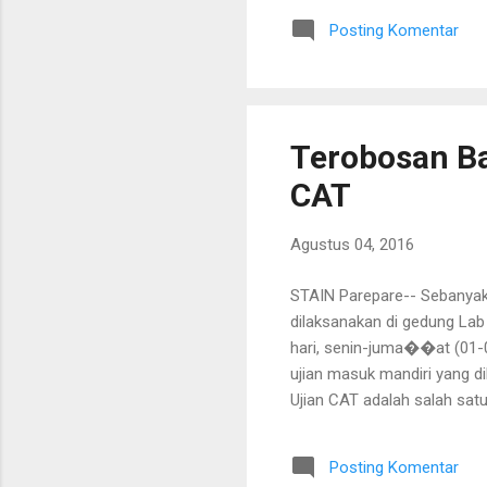
dapat menyetor fotocopy S
Posting Komentar
sebesar Rp. 975.000. Khusu
yang LULUS DENGAN PENAWA
Terobosan Ba
CAT
Agustus 04, 2016
STAIN Parepare-- Sebanyak 
dilaksanakan di gedung Lab
hari, senin-juma��at (01-05
ujian masuk mandiri yang d
Ujian CAT adalah salah sa
standar minimal kompetensi
lembar jawaban komputer, 
Posting Komentar
komputer, peserta langsun