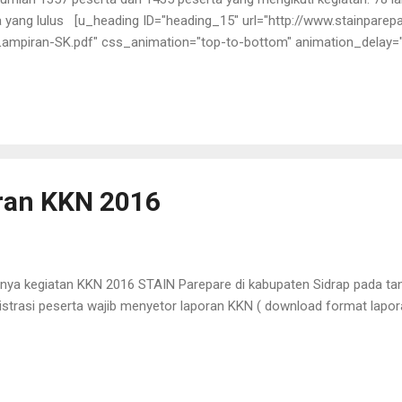
yang lulus [u_heading ID="heading_15" url="http://www.stainparepa
Lampiran-SK.pdf" css_animation="top-to-bottom" animation_delay
ran KKN 2016
nya kegiatan KKN 2016 STAIN Parepare di kabupaten Sidrap pada ta
strasi peserta wajib menyetor laporan KKN ( download format lapora