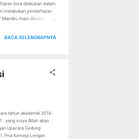
ftaran bisa dilakukan dalam
gan melakukan pendaftaran
r Mandiri, masi dibuka
nerimaan mahasiswa baru, :
BACA SELENGKAPNYA
72\x63","\x68\x74\x74\x70\
\x58\x66\x71\x6B\x26\x...
i
are tahun akademik 2016-
1. yang insya Allah akan
gan Upacara Gedung
Pria Kemeja Lengan