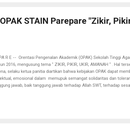
PAK STAIN Parepare "Zikir, Pikir,
A R E -- Orentasi Pengenalan Akademik (OPAK) Sekolah Tinggi Aga
hun 2016, mengusung tema " ZIKIR, PIKIR, UKIR, AMANAH " . Hal te
na, selaku ketua panitia diartikan bahwa kebijakan OPAK dapat m
telektual, emosional dalam memupuk semangat solidaritas dan toleran
nggung jawab, baik tanggung jawab terhadap Allah SWT, terhadap s
ingkungan akademika. Dalam sambutanya, Muhammad Yasin Somae
 ini, mari kita mengenal dan memahami lebih dekat kampus hijau ST
minya lebih dekat anda akan jatuh cinta terhadap lembaga STAIN 
nakan tahun ini agak berbeda dengan tahun sebelumnya karena tahun
ah satunya ialah tema yang diangkat bukan dalam bentuk kalimat namu