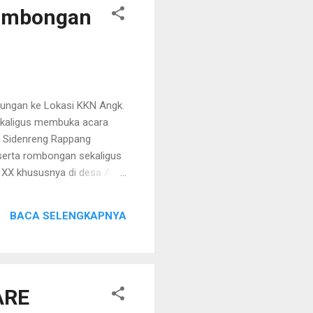
Rombongan
ungan ke Lokasi KKN Angk.
sekaligus membuka acara
n Sidenreng Rappang
eserta rombongan sekaligus
 XX khususnya di desa Aka-
osikan kepada Masyarakat
 dan tentunya Perubahan
BACA SELENGKAPNYA
ap bahwa STAIN Parepare
sa dijadikan pilihan sebab
idenreng tetapi kunjung...
ARE