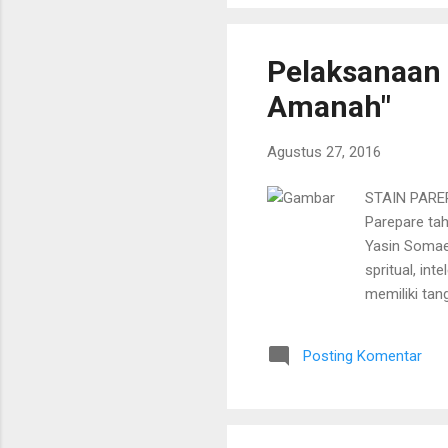
Pelaksanaan O
Amanah"
Agustus 27, 2016
STAIN PAREP
Parepare ta
Yasin Somae
spritual, in
memiliki ta
terhadap l
didalam OPAK
Posting Komentar
anda memaha
yang dilaksa
variasi, sal