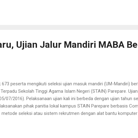
KHU/SKL yang sudah dilegalisir) sebanyak 1 lembar. Membayar Uang 
s Prodi Tadris Bahasa Inggris (TBI) dan Perbankan Syariah, UKT seb
RAN , maka diberi kese...
ru, Ujian Jalur Mandiri MABA Be
673 peserta mengikuti seleksi ujian masuk mandiri (UM-Mandiri) ber
 Terpadu Sekolah Tinggi Agama Islam Negeri (STAIN) Parepare. Ujia
/07/2016). Pelaksanaan ujian kali ini berbeda dengan ujian tahun s
ilaksanakan pihak panitia lokal kampus STAIN Parepare berbasis Com
tu metode seleksi atau sistem rekrutmen dengan alat bantu kompute
 dasar bagi peserta ujian. Jika biasanya setiap calon mahasiswa b
maka tahun 2016 ini, STAIN Parepare akan memberlakukan sistem C
g mengerjakan soal ujiannya dilayar monitor komputer. Pengoperas