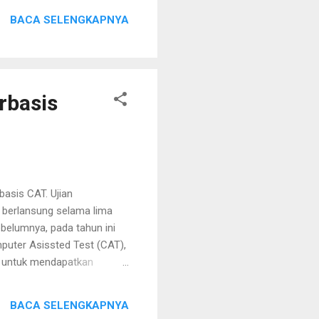
Kuliah Tunggal (UKT)
BACA SELENGKAPNYA
esar Rp. 1.075.000 Bagi
rbasis
basis CAT. Ujian
n berlansung selama lima
ebelumnya, pada tahun ini
puter Asissted Test (CAT),
r untuk mendapatkan
aru akan berhadapan dengan
AT. Dengan sistem
BACA SELENGKAPNYA
iannya cukup mudah dengan