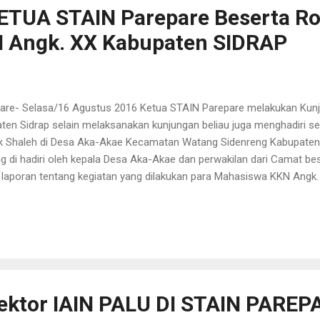
ETUA STAIN Parepare Beserta 
N Angk. XX Kabupaten SIDRAP
are- Selasa/16 Agustus 2016 Ketua STAIN Parepare melakukan Kunj
aten Sidrap selain melaksanakan kunjungan beliau juga menghadiri 
ak Shaleh di Desa Aka-Akae Kecamatan Watang Sidenreng Kabupate
g di hadiri oleh kepala Desa Aka-Akae dan perwakilan dari Camat b
laporan tentang kegiatan yang dilakukan para Mahasiswa KKN Angk.
Sambutan Ketua STAIN Parepare beliau memperkenalkan/ memprom
 Desa Aka-Akae tentang STAIN Parepare mulai dari Jurusan, Prodi,
N Parepare menjadi IAIN Parepare agar Masyarakat tidak mengangg
ajari tentang Agama Islam dan tentunya masih banyak Prodi yang bi
 Parepare masih diminati, dinanti dan diberkati. bukan hanya Watang S
ektor IAIN PALU DI STAIN PAREP