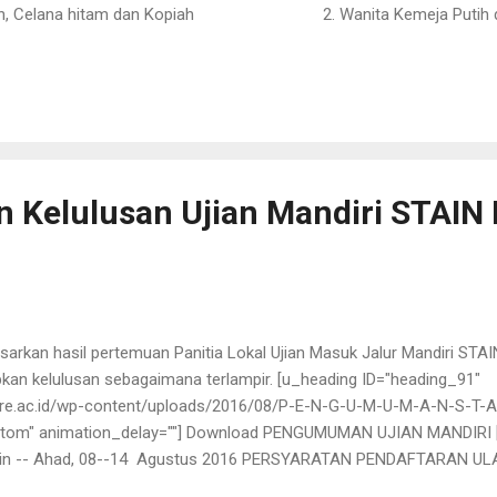
tih, Celana hitam dan Kopiah 2. Wanita Kemeja Putih da
ngumuman ini dan atas kehdirannya diucapkan terima kasih wassa
epare, 11 Agustus 2
n. Ketua S
tua Bidang Akademik dan Pengembangan Lembag
Kelulusan Ujian Mandiri STAIN 
rkan hasil pertemuan Panitia Lokal Ujian Masuk Jalur Mandiri STAI
kan kelulusan sebagaimana terlampir. [u_heading ID="heading_91"
pare.ac.id/wp-content/uploads/2016/08/P-E-N-G-U-M-U-M-A-N-S-T-A
ttom" animation_delay=""] Download PENGUMUMAN UJIAN MANDIRI [
Senin -- Ahad, 08--14 Agustus 2016 PERSYARATAN PENDAFTARAN ULA
 2016 Fotp copy ijasah yang telah dilegalisir ( bagi lulusan tahun 201