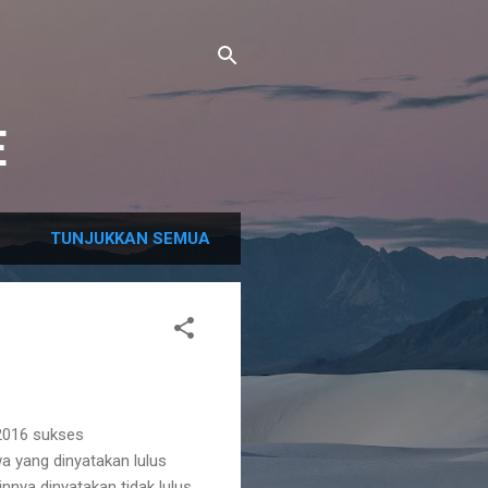
E
TUNJUKKAN SEMUA
2016 sukses
a yang dinyatakan lulus
nnya dinyatakan tidak lulus.