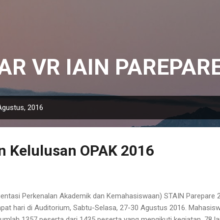
Langsung ke konten utama
AR VR IAIN PAREPAR
Agustus, 2016
 Kelulusan OPAK 2016
ientasi Perkenalan Akademik dan Kemahasiswaan) STAIN Parepare 
at hari di Auditorium, Sabtu-Selasa, 27-30 Agustus 2016. Mahasisw
umlah 1357 peserta dari 1435 peserta yang mengikuti kegiatan. 78 lai