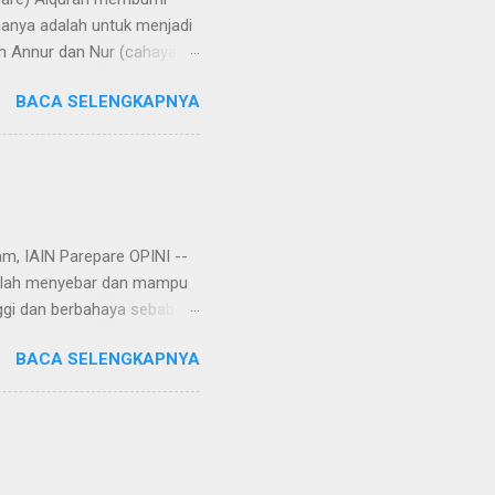
manya adalah untuk menjadi
h Annur dan Nur (cahaya).
rangi bumi, langit, hati,
BACA SELENGKAPNYA
aya di bumi melalui
 di Yatsrib, Baginda Nabi
ungkapan lain, hijrah
u telah rampung tatkala
am, IAIN Parepare OPINI --
 telah menyebar dan mampu
ggi dan berbahaya sebab
r, virus corona tersebut
BACA SELENGKAPNYA
an. Rencananya, virus itu
Setelah dianalisa dan
njata biologis yang
Wuhan. Yang menjadi
ini menimbulkan tanda tanya