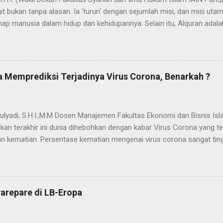
t bukan tanpa alasan. Ia 'turun' dengan sejumlah misi, dan misi uta
ap manusia dalam hidup dan kehidupannya. Selain itu, Alquran adala
ada nama dan fungsi Alquran yang dapat bermakna "cahaya" yang mene
dak berlebihan apabila dinyatakan bahwa proses penyebarluasan cah
a Nabi SAW hijrah dari Mekah ke Yatsrib. Itu sebabnya ketika menetap
jadi Madinah Munawwarah (kota/peradaban yg tercahayakan). Dalam 
 Memprediksi Terjadinya Virus Corona, Benarkah ?
ses "transmisi cahaya" yang secara kasat mata akumulasi cahaya it
dengan adanya u...
ulyadi, S.H.I.,M.M Dosen Manajemen Fakultas Ekonomi dan Bisnis Isl
kan terakhir ini dunia dihebohkan dengan kabar Virus Corona yang
 kematian. Persentase kematian mengenai virus corona sangat tin
menjelajah di berbagai negara. Menurut berbagai klaim yang menyeba
rus buatan pemerintah China yang disimpan di markas militer di Wuh
kan ke seluruh dunia demi menarik uang dari hasil penjualan vaksin. 
jian, diduga virus corona sengaja dibuat pemerintah China sebagai se
arepare di LB-Eropa
Ada dugaan terjadi kebocoran penyimpanannya di markas militer di 
 kenapa hanya di Kota Wuhan korban pada berjatuhan seketika? Hal 