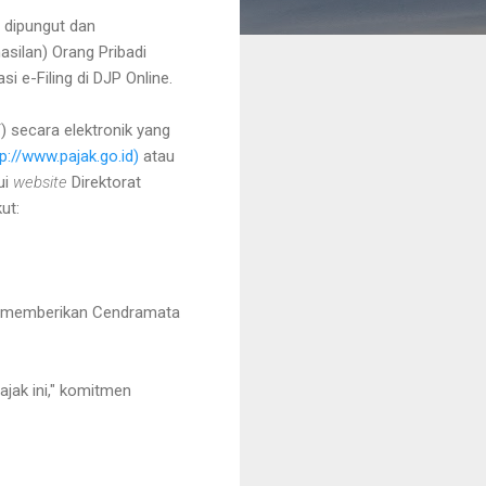
 dipungut dan
silan) Orang Pribadi
e-Filing di DJP Online.
 secara elektronik yang
tp://www.pajak.go.id)
atau
ui
website
Direktorat
ut:
e memberikan Cendramata
jak ini," komitmen