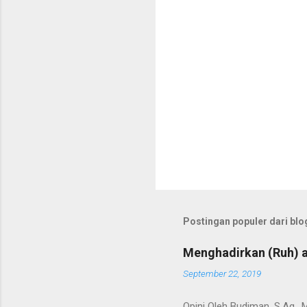
Postingan populer dari blog
Menghadirkan (Ruh) a
September 22, 2019
Opini Oleh Budiman, S.Ag.,