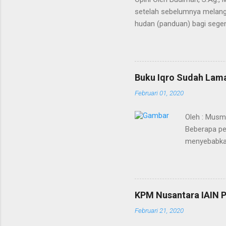
setelah sebelumnya melangi
hudan (panduan) bagi segen
Kedua terma ini menunjuk p
bahkan semesta. Agaknya ti
Alquran dimulai saat Bagind
mengubah nama Yatsrib men
Buku Iqro Sudah Lama
Baginda Nabi merupakan pro
Februari 01, 2020
berakhirnya pewahyuan dan 
Oleh : Musm
Beberapa pe
menyebabkan
sudah mulai 
merupakan vi
akan disebar
dilakukan ka
KPM Nusantara IAIN P
mematikan. 
Februari 21, 2020
pertanyaan,