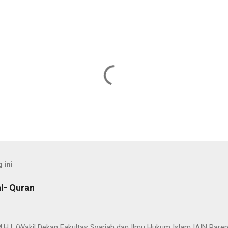
 ini
l- Quran
 M.H.I. (Wakil Dekan Fakultas Syariah dan Ilmu Hukum Islam IAIN Pa