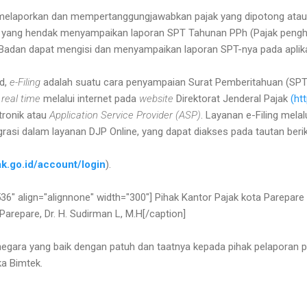
melaporkan dan mempertanggungjawabkan pajak yang dipotong atau
ak yang hendak menyampaikan laporan SPT Tahunan PPh (Pajak pengha
dan dapat mengisi dan menyampaikan laporan SPT-nya pada aplikasi 
id,
e-Filing
adalah suatu cara penyampaian Surat Pemberitahuan (SPT)
n
real time
melalui internet pada
website
Direktorat Jenderal Pajak
(ht
tronik atau
Application Service Provider (ASP)
. Layanan e-Filing melal
egrasi dalam layanan DJP Online, yang dapat diakses pada tautan berik
jak.go.id/account/login
).
36" align="alignnone" width="300"]
Pihak Kantor Pajak kota Parepar
Parepare, Dr. H. Sudirman L, M.H[/caption]
negara yang baik dengan patuh dan taatnya kepada pihak pelaporan pa
a Bimtek.