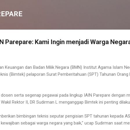
Langsung ke konten utama
REPARE
AIN Parepare: Kami Ingin menjadi Warga Negar
an Keuangan dan Badan Milik Negara (BMN) Institut Agama Islam Neg
nis (Bimtek) pelaporan Surat Pemberitahuan (SPT) Tahunan Orang Pr
han dosen serta segenap pegawai pada lingkup IAIN Parepare dengan 
 Wakil Rektor II, DR Sudirman L menganggap Bimtek ini penting dilaku
mberikan bimbingan teknis seputar pengisian SPT tahunan kepada ASN
 kewajiban sebagai warga negara yang baik," ucap Sudirman saat m