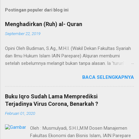
Postingan populer dari blog ini
Menghadirkan (Ruh) al- Quran
September 22, 2019
Opini Oleh Budiman, S.Ag., M.H.I. (Wakil Dekan Fakultas Syariah
dan Ilmu Hukum Islam IAIN Parepare) Alquran membumi
setelah sebelumnya melangit bukan tanpa alasan. Ia 'turun'
dengan sejumlah misi, dan misi utamanya adalah untuk menjadi
BACA SELENGKAPNYA
hudan (panduan) bagi segenap manusia dalam hidup dan
kehidupannya. Selain itu, Alquran adalah Annur dan Nur
(cahaya). Kedua terma ini menunjuk pada nama dan fungsi
Buku Iqro Sudah Lama Memprediksi
Alquran yang dapat bermakna "cahaya" yang menerangi bumi,
Terjadinya Virus Corona, Benarkah ?
langit, hati, bahkan semesta. Agaknya tidak berlebihan apabila
Februari 01, 2020
dinyatakan bahwa proses penyebarluasan cahaya di bumi
melalui Alquran dimulai saat Baginda Nabi SAW hijrah dari
Oleh : Musmulyadi, S.H.I.,M.M Dosen Manajemen
Mekah ke Yatsrib. Itu sebabnya ketika menetap di Yatsrib,
Fakultas Ekonomi dan Bisnis Islam, IAIN Parepare
Baginda Nabi mengubah nama Yatsrib menjadi Madinah