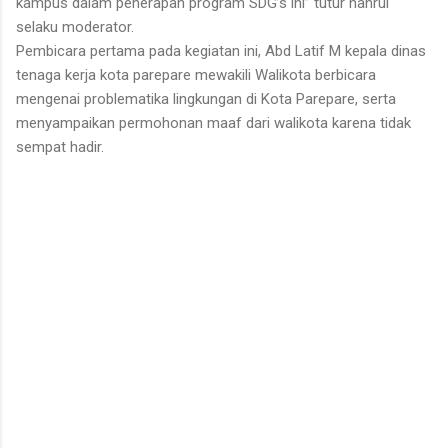
kampus dalam penerapan program SDG’s ini” tutur nahrul
selaku moderator.
Pembicara pertama pada kegiatan ini, Abd Latif M kepala dinas
tenaga kerja kota parepare mewakili Walikota berbicara
mengenai problematika lingkungan di Kota Parepare, serta
menyampaikan permohonan maaf dari walikota karena tidak
sempat hadir.