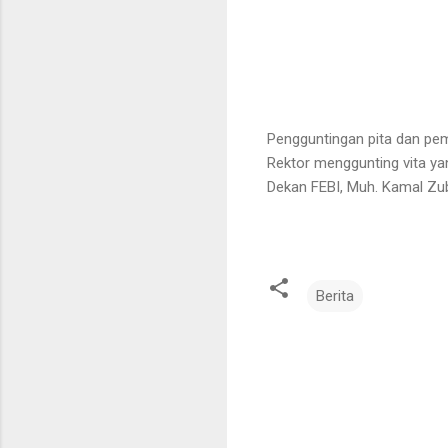
Pengguntingan pita dan pem
Rektor menggunting vita ya
Dekan FEBI, Muh. Kamal Zub
Berita
K
o
m
e