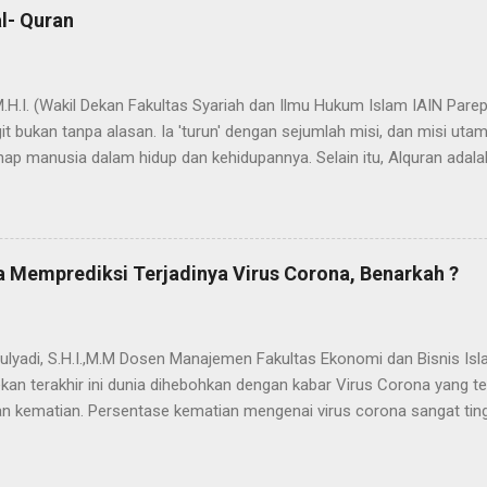
l- Quran
 M.H.I. (Wakil Dekan Fakultas Syariah dan Ilmu Hukum Islam IAIN Pa
t bukan tanpa alasan. Ia 'turun' dengan sejumlah misi, dan misi uta
ap manusia dalam hidup dan kehidupannya. Selain itu, Alquran adala
ada nama dan fungsi Alquran yang dapat bermakna "cahaya" yang mene
dak berlebihan apabila dinyatakan bahwa proses penyebarluasan cah
a Nabi SAW hijrah dari Mekah ke Yatsrib. Itu sebabnya ketika menetap
jadi Madinah Munawwarah (kota/peradaban yg tercahayakan). Dalam 
 Memprediksi Terjadinya Virus Corona, Benarkah ?
ses "transmisi cahaya" yang secara kasat mata akumulasi cahaya it
dengan adanya u...
ulyadi, S.H.I.,M.M Dosen Manajemen Fakultas Ekonomi dan Bisnis Isl
kan terakhir ini dunia dihebohkan dengan kabar Virus Corona yang
 kematian. Persentase kematian mengenai virus corona sangat tin
menjelajah di berbagai negara. Menurut berbagai klaim yang menyeba
rus buatan pemerintah China yang disimpan di markas militer di Wuh