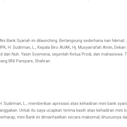
ini Bank Syariah ini dilaunching. Berlangsung sederhana nan hikmat. A
UPK, H. Sudirman, L., Kepala Biro AUAK, Hj. Musyarrafah Amin, Dekan
aid dan Nuh. Yasin Soemena, sejumlah Ketua Prodi, dan mahasiswa. T
abang BNI Parepare, Shahran
 Sudirman, L., memberikan apresiasi atas kehadiran mini bank syariah 
ggakan. Untuk itu saya ucapkan terima kasih atas kehadiran mini ba
erharap, mini Bank ini dimanfaatkan secara maksimal, khususnya d