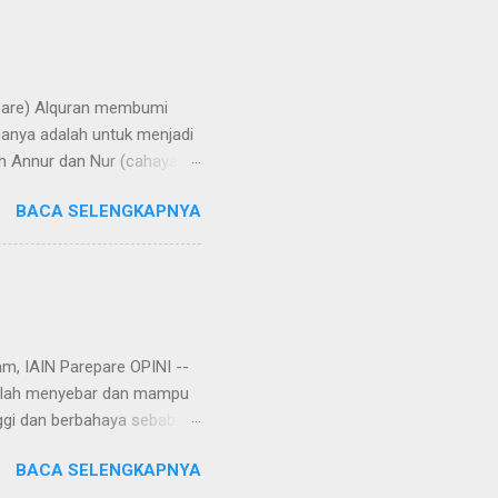
repare) Alquran membumi
manya adalah untuk menjadi
h Annur dan Nur (cahaya).
rangi bumi, langit, hati,
BACA SELENGKAPNYA
aya di bumi melalui
 di Yatsrib, Baginda Nabi
ungkapan lain, hijrah
u telah rampung tatkala
am, IAIN Parepare OPINI --
 telah menyebar dan mampu
ggi dan berbahaya sebab
r, virus corona tersebut
BACA SELENGKAPNYA
an. Rencananya, virus itu