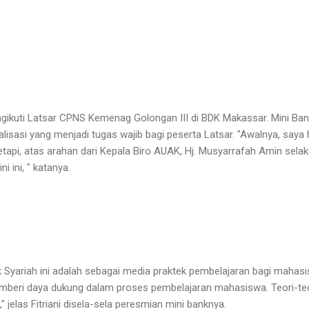
engikuti Latsar CPNS Kemenag Golongan III di BDK Makassar. Mini Bank
lisasi yang menjadi tugas wajib bagi peserta Latsar. "Awalnya, saya
etapi, atas arahan dari Kepala Biro AUAK, Hj. Musyarrafah Amin selak
ini, " katanya.
k Syariah ini adalah sebagai media praktek pembelajaran bagi mahas
memberi daya dukung dalam proses pembelajaran mahasiswa. Teori-te
," jelas Fitriani disela-sela peresmian mini banknya.