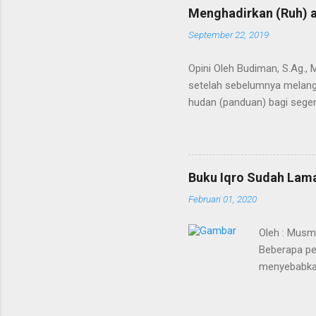
Menghadirkan (Ruh) a
September 22, 2019
Opini Oleh Budiman, S.Ag.,
setelah sebelumnya melangi
hudan (panduan) bagi segen
Kedua terma ini menunjuk p
bahkan semesta. Agaknya ti
Alquran dimulai saat Bagind
mengubah nama Yatsrib men
Buku Iqro Sudah Lama
Baginda Nabi merupakan pro
Februari 01, 2020
berakhirnya pewahyuan dan 
Oleh : Musm
Beberapa pe
menyebabkan
sudah mulai 
merupakan vi