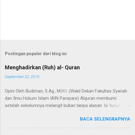
Postingan populer dari blog ini
Menghadirkan (Ruh) al- Quran
September 22, 2019
Opini Oleh Budiman, S.Ag., M.H.I. (Wakil Dekan Fakultas Syariah
dan Ilmu Hukum Islam IAIN Parepare) Alquran membumi
setelah sebelumnya melangit bukan tanpa alasan. Ia 'turun'
dengan sejumlah misi, dan misi utamanya adalah untuk menjadi
BACA SELENGKAPNYA
hudan (panduan) bagi segenap manusia dalam hidup dan
kehidupannya. Selain itu, Alquran adalah Annur dan Nur
(cahaya). Kedua terma ini menunjuk pada nama dan fungsi