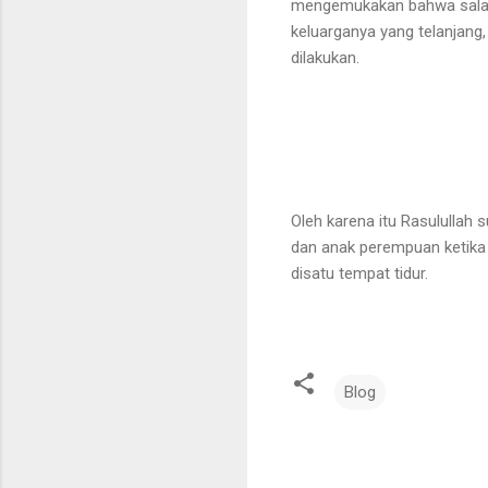
mengemukakan bahwa salah s
keluarganya yang telanjang
dilakukan.
Oleh karena itu Rasulullah
dan anak perempuan ketika 
disatu tempat tidur.
Blog
K
o