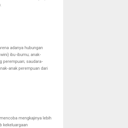
.
karena adanya hubungan
wini) ibu-ibumu; anak-
g perempuan; saudara-
anak-anak perempuan dari
g mencoba mengkajinya lebih
b kekeluargaan