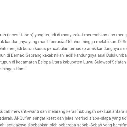
h (incest taboo) yang terjadi di masyarakat meresahkan dan mengge
k kandungnya yang masih berusia 15 tahun hingga melahirkan. Di S
elah menjadi buron kasus pencabulan terhadap anak kandungnya sel
hun di Demak. Seorang kakak nikahi adik kandungnya asal Bulukumba
gitupun di kecamatan Belopa Utara kabupaten Luwu Sulawesi Selatan
 hingga Hamil.
 sudah mewanti-wanti dan melarang keras hubungan seksual antara s
rah. Al-Qur’an sangat ketat dan jelas merinci siapa-siapa yang tida
kahi setidaknya disebabkan oleh beberapa sebab. Sebab yang bersifa