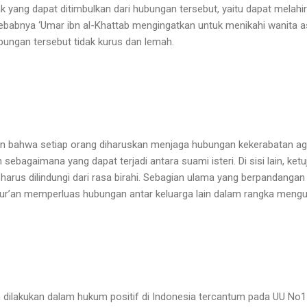
ak yang dapat ditimbulkan dari hubungan tersebut, yaitu dapat melah
 sebabnya ‘Umar ibn al-Khattab mengingatkan untuk menikahi wanita a
ubungan tersebut tidak kurus dan lemah.
n bahwa setiap orang diharuskan menjaga hubungan kekerabatan ag
 sebagaimana yang dapat terjadi antara suami isteri. Di sisi lain, ke
harus dilindungi dari rasa birahi. Sebagian ulama yang berpandangan
Qur’an memperluas hubungan antar keluarga lain dalam rangka meng
h dilakukan dalam hukum positif di Indonesia tercantum pada UU No1 