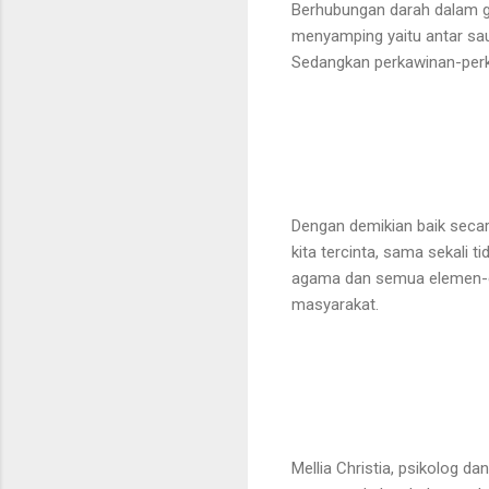
Berhubungan darah dalam ga
menyamping yaitu antar sa
Sedangkan perkawinan-perk
Dengan demikian baik seca
kita tercinta, sama sekali 
agama dan semua elemen-el
masyarakat.
Mellia Christia, psikolog da