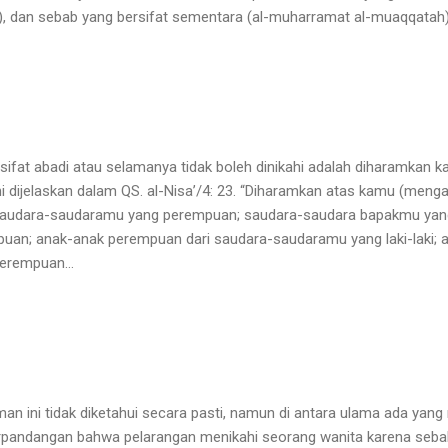
 dan sebab yang bersifat sementara (al-muharramat al-muaqqatah)
sifat abadi atau selamanya tidak boleh dinikahi adalah diharamkan 
ni dijelaskan dalam QS. al-Nisa’/4: 23. “Diharamkan atas kamu (menga
audara-saudaramu yang perempuan; saudara-saudara bapakmu yan
uan; anak-anak perempuan dari saudara-saudaramu yang laki-laki; 
perempuan…
man ini tidak diketahui secara pasti, namun di antara ulama ada yan
erpandangan bahwa pelarangan menikahi seorang wanita karena seba