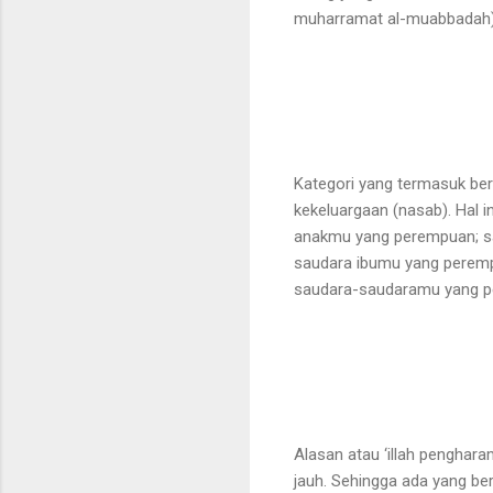
muharramat al-muabbadah),
Kategori yang termasuk ber
kekeluargaan (nasab). Hal i
anakmu yang perempuan; s
saudara ibumu yang peremp
saudara-saudaramu yang 
Alasan atau ‘illah penghara
jauh. Sehingga ada yang b