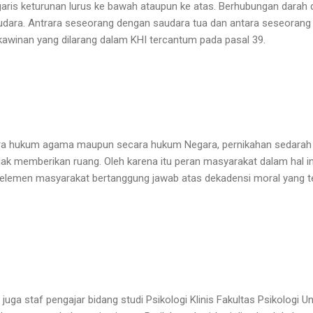
ris keturunan lurus ke bawah ataupun ke atas. Berhubungan darah 
udara. Antrara seseorang dengan saudara tua dan antara seseorang
awinan yang dilarang dalam KHI tercantum pada pasal 39.
ra hukum agama maupun secara hukum Negara, pernikahan sedarah (i
tidak memberikan ruang. Oleh karena itu peran masyarakat dalam hal in
emen masyarakat bertanggung jawab atas dekadensi moral yang ter
n juga staf pengajar bidang studi Psikologi Klinis Fakultas Psikologi U