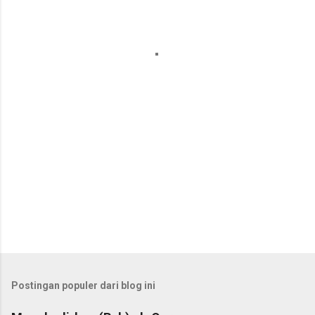
n
t
a
r
Postingan populer dari blog ini