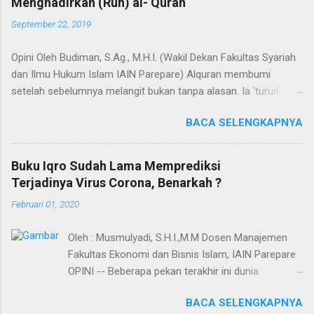
Menghadirkan (Ruh) al- Quran
September 22, 2019
Opini Oleh Budiman, S.Ag., M.H.I. (Wakil Dekan Fakultas Syariah
dan Ilmu Hukum Islam IAIN Parepare) Alquran membumi
setelah sebelumnya melangit bukan tanpa alasan. Ia 'turun'
dengan sejumlah misi, dan misi utamanya adalah untuk menjadi
BACA SELENGKAPNYA
hudan (panduan) bagi segenap manusia dalam hidup dan
kehidupannya. Selain itu, Alquran adalah Annur dan Nur
(cahaya). Kedua terma ini menunjuk pada nama dan fungsi
Buku Iqro Sudah Lama Memprediksi
Alquran yang dapat bermakna "cahaya" yang menerangi bumi,
Terjadinya Virus Corona, Benarkah ?
langit, hati, bahkan semesta. Agaknya tidak berlebihan apabila
Februari 01, 2020
dinyatakan bahwa proses penyebarluasan cahaya di bumi
melalui Alquran dimulai saat Baginda Nabi SAW hijrah dari
Oleh : Musmulyadi, S.H.I.,M.M Dosen Manajemen
Mekah ke Yatsrib. Itu sebabnya ketika menetap di Yatsrib,
Fakultas Ekonomi dan Bisnis Islam, IAIN Parepare
Baginda Nabi mengubah nama Yatsrib menjadi Madinah
OPINI -- Beberapa pekan terakhir ini dunia
Munawwarah (kota/peradaban yg tercahayakan). Dalam
dihebohkan dengan kabar Virus Corona yang telah
ungkapan lain, hijrah Baginda Nabi merupakan proses
BACA SELENGKAPNYA
menyebar dan mampu menyebabkan kematian.
"transmisi cahaya" yang secara kasat mata akumulasi cahaya