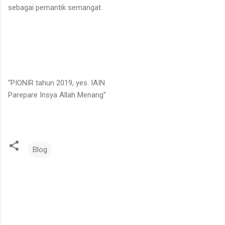
sebagai pemantik semangat.
“PIONIR tahun 2019, yes. IAIN
Parepare Insya Allah Menang”
Blog
K
o
m
e