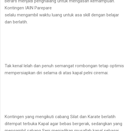
berarti menjadi penghalang untuk mengasah kemampuan.
Kontingen IAIN Parepare
selalu mengambil waktu luang untuk asa skill dengan belajar
dan berlatih.
Tak kenal lelah dan penuh semangat rombongan tetap optimis
mempersiapkan diri selama di atas kapal pelni ciremai.
Kontingen yang mengikuti cabang Silat dan Karate berlatih
ditempat terbuka Kapal agar bebas bergerak, sedangkan yang
mengambil cabang Seni menjadikan musallah kapal sebagai