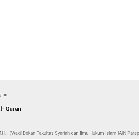
 ini
l- Quran
 M.H.I. (Wakil Dekan Fakultas Syariah dan Ilmu Hukum Islam IAIN Pa