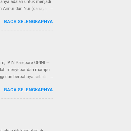
manya adalah untuk menjadi
h Annur dan Nur (cahaya).
rangi bumi, langit, hati,
BACA SELENGKAPNYA
aya di bumi melalui
 di Yatsrib, Baginda Nabi
ungkapan lain, hijrah
u telah rampung tatkala
am, IAIN Parepare OPINI --
 telah menyebar dan mampu
ggi dan berbahaya sebab
r, virus corona tersebut
BACA SELENGKAPNYA
an. Rencananya, virus itu
Setelah dianalisa dan
njata biologis yang
Wuhan. Yang menjadi
ini menimbulkan tanda tanya
ri udara k...
e akan dilaksanakan di