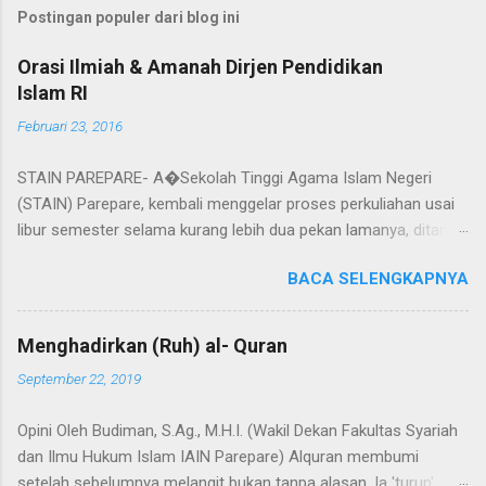
Postingan populer dari blog ini
Orasi Ilmiah & Amanah Dirjen Pendidikan
Islam RI
Februari 23, 2016
STAIN PAREPARE- A�Sekolah Tinggi Agama Islam Negeri
(STAIN) Parepare, kembali menggelar proses perkuliahan usai
libur semester selama kurang lebih dua pekan lamanya, ditandai
dengan pembukaan kuliah oleh Ketua STAIN Parepare bapak Dr.
BACA SELENGKAPNYA
Ahmad S. Rustan, M.Si. pada senin, tanggal 22 Februari 2016, di
Auditorium STAIN Parepare. Pada pembukaan kuliah kali ini
dihadiri oleh Direktur Jenderal (DIRJEN) Pendidikan Islam
Menghadirkan (Ruh) al- Quran
Kementrian Agama RI bapak Prof. Dr. Phil. H. Kamaruddin Amin,
September 22, 2019
M.A, yang sekaligus akan membawakan kuliah umum pada
pembukaan kuliah hari ini. Kunjungan yang ketiga kalinya
Opini Oleh Budiman, S.Ag., M.H.I. (Wakil Dekan Fakultas Syariah
dilakukan bapak Dirjen Pendidikan Islam Kementrian Agama
dan Ilmu Hukum Islam IAIN Parepare) Alquran membumi
Republik Indonesia, ke STAIN Parepare dalam rangka
setelah sebelumnya melangit bukan tanpa alasan. Ia 'turun'