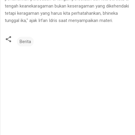
tengah keanekaragaman bukan keseragaman yang dikehendaki
tetapi keragaman yang harus kita perhatahankan, bhineka
tunggal ika," ajak Irfan Idris saat menyampaikan materi.
Berita
K
o
m
e
n
t
a
r