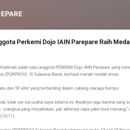
Langsung ke konten utama
REPARE
ggota Perkemi Dojo IAIN Parepare Raih Meda
Khatimah salah satu anggota PERKEMI Dojo IAIN Parepare yang mew
si (PORPROV) III Sulawesi Barat, berhasil meraih medali emas.
tu dari 59 atlet yang bertanding dalam cabang olaraga Kempo.
kali, tidak sia-sia usaha saya selama ini. Awalnya ragu karena yang s
 orangtua yang meyakinkan, yah akhirnya saya yakin bisa menang,”
(15/11).
rovinsi (PORPROV) Sulawesi Barat berlangsung mulai 12 s/d 19 No