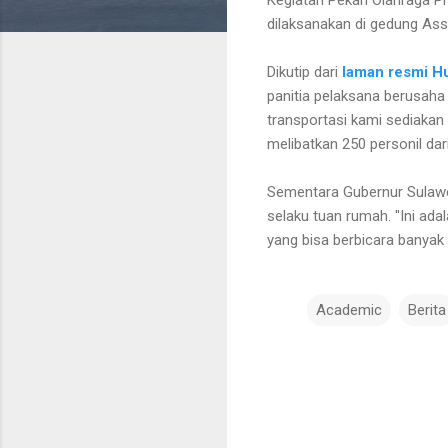
dilaksanakan di gedung As
Dikutip dari
laman resmi 
panitia pelaksana berusaha 
transportasi kami sediaka
melibatkan 250 personil dar
Sementara Gubernur Sulawe
selaku tuan rumah. "Ini ada
yang bisa berbicara banyak
Academic
Berita
K
o
m
e