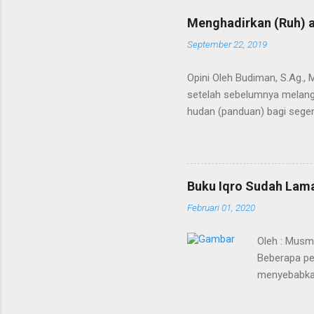
Menghadirkan (Ruh) a
September 22, 2019
Opini Oleh Budiman, S.Ag.,
setelah sebelumnya melangi
hudan (panduan) bagi segen
Kedua terma ini menunjuk p
bahkan semesta. Agaknya ti
Alquran dimulai saat Bagind
mengubah nama Yatsrib men
Buku Iqro Sudah Lama
Baginda Nabi merupakan pro
Februari 01, 2020
berakhirnya pewahyuan dan 
Oleh : Musm
Beberapa pe
menyebabkan
sudah mulai 
merupakan vi