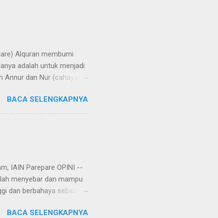
repare) Alquran membumi
manya adalah untuk menjadi
h Annur dan Nur (cahaya).
rangi bumi, langit, hati,
BACA SELENGKAPNYA
aya di bumi melalui
 di Yatsrib, Baginda Nabi
ungkapan lain, hijrah
u telah rampung tatkala
am, IAIN Parepare OPINI --
 telah menyebar dan mampu
ggi dan berbahaya sebab
r, virus corona tersebut
BACA SELENGKAPNYA
an. Rencananya, virus itu