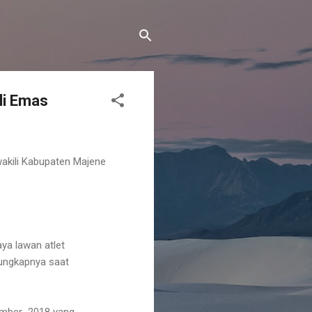
li Emas
akili Kabupaten Majene
aya lawan atlet
 ungkapnya saat
vember 2018 yang