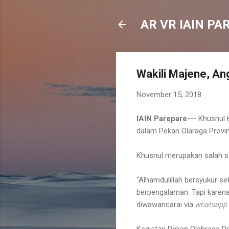
AR VR IAIN PA
Wakili Majene, An
November 15, 2018
IAIN Parepare---
Khusnul 
dalam Pekan Olaraga Provin
Khusnul merupakan salah sa
“Alhamdulillah bersyukur se
berpengalaman. Tapi karena
diwawancarai via
whatsapp
Kegiatan Pekan Olahraga P