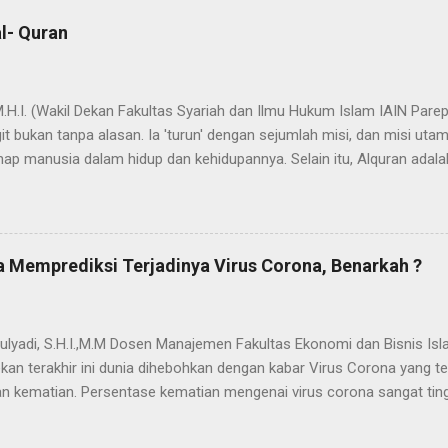
l- Quran
 M.H.I. (Wakil Dekan Fakultas Syariah dan Ilmu Hukum Islam IAIN Pa
t bukan tanpa alasan. Ia 'turun' dengan sejumlah misi, dan misi uta
ap manusia dalam hidup dan kehidupannya. Selain itu, Alquran adala
ada nama dan fungsi Alquran yang dapat bermakna "cahaya" yang mene
dak berlebihan apabila dinyatakan bahwa proses penyebarluasan cah
a Nabi SAW hijrah dari Mekah ke Yatsrib. Itu sebabnya ketika menetap
jadi Madinah Munawwarah (kota/peradaban yg tercahayakan). Dalam 
 Memprediksi Terjadinya Virus Corona, Benarkah ?
ses "transmisi cahaya" yang secara kasat mata akumulasi cahaya it
dengan adanya u...
ulyadi, S.H.I.,M.M Dosen Manajemen Fakultas Ekonomi dan Bisnis Isl
kan terakhir ini dunia dihebohkan dengan kabar Virus Corona yang
 kematian. Persentase kematian mengenai virus corona sangat tin
menjelajah di berbagai negara. Menurut berbagai klaim yang menyeba
rus buatan pemerintah China yang disimpan di markas militer di Wuh