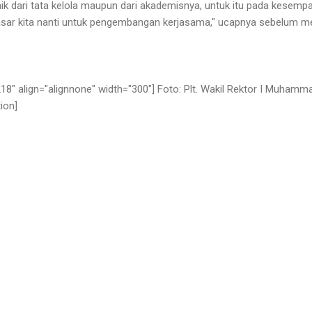
baik dari tata kelola maupun dari akademisnya, untuk itu pada kesemp
sar kita nanti untuk pengembangan kerjasama," ucapnya sebelum m
18" align="alignnone" width="300"]
Foto: Plt. Wakil Rektor I Muhamma
ion]