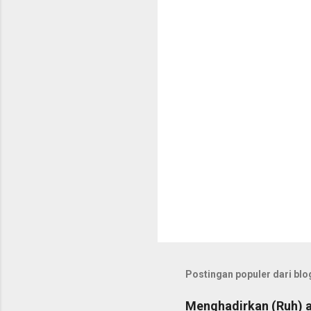
t
a
r
Postingan populer dari blog
Menghadirkan (Ruh) a