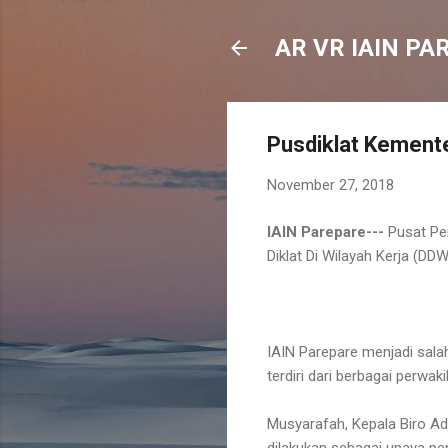
AR VR IAIN PA
Pusdiklat Kemente
November 27, 2018
IAIN Parepare---
Pusat Pe
Diklat Di Wilayah Kerja (D
IAIN Parepare menjadi salah
terdiri dari berbagai perwak
Musyarafah, Kepala Biro A
dilakukan sebagai upaya p