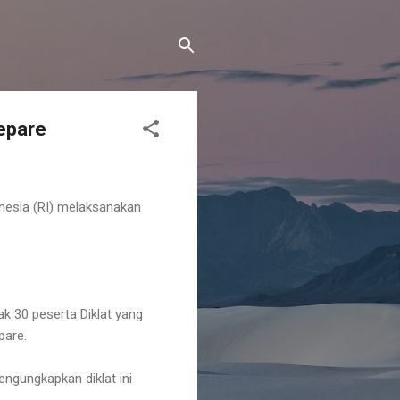
epare
onesia (RI) melaksanakan
ak 30 peserta Diklat yang
pare.
ngungkapkan diklat ini