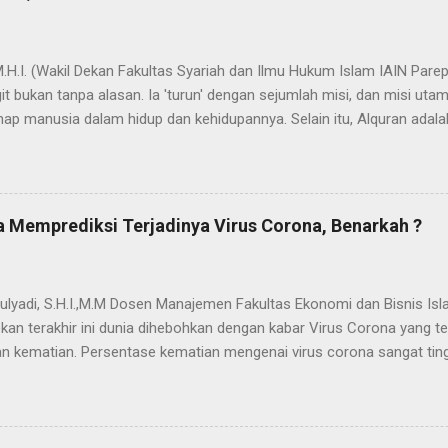
 M.H.I. (Wakil Dekan Fakultas Syariah dan Ilmu Hukum Islam IAIN Pa
t bukan tanpa alasan. Ia 'turun' dengan sejumlah misi, dan misi uta
ap manusia dalam hidup dan kehidupannya. Selain itu, Alquran adala
ada nama dan fungsi Alquran yang dapat bermakna "cahaya" yang mene
dak berlebihan apabila dinyatakan bahwa proses penyebarluasan cah
a Nabi SAW hijrah dari Mekah ke Yatsrib. Itu sebabnya ketika menetap
jadi Madinah Munawwarah (kota/peradaban yg tercahayakan). Dalam 
 Memprediksi Terjadinya Virus Corona, Benarkah ?
ses "transmisi cahaya" yang secara kasat mata akumulasi cahaya it
dengan adanya u...
ulyadi, S.H.I.,M.M Dosen Manajemen Fakultas Ekonomi dan Bisnis Isl
kan terakhir ini dunia dihebohkan dengan kabar Virus Corona yang
 kematian. Persentase kematian mengenai virus corona sangat tin
menjelajah di berbagai negara. Menurut berbagai klaim yang menyeba
rus buatan pemerintah China yang disimpan di markas militer di Wuh
kan ke seluruh dunia demi menarik uang dari hasil penjualan vaksin. 