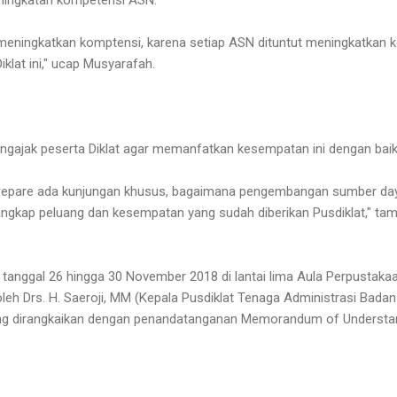
ningkatkan komptensi, karena setiap ASN dituntut meningkatkan k
klat ini," ucap Musyarafah.
ngajak peserta Diklat agar memanfatkan kesempatan ini dengan baik
 Parepare ada kunjungan khusus, bagaimana pengembangan sumber da
us tangkap peluang dan kesempatan yang sudah diberikan Pusdiklat," 
 tanggal 26 hingga 30 November 2018 di lantai lima Aula Perpustakaa
oleh Drs. H. Saeroji, MM (Kepala Pusdiklat Tenaga Administrasi Badan
ng dirangkaikan dengan penandatanganan Memorandum of Understan