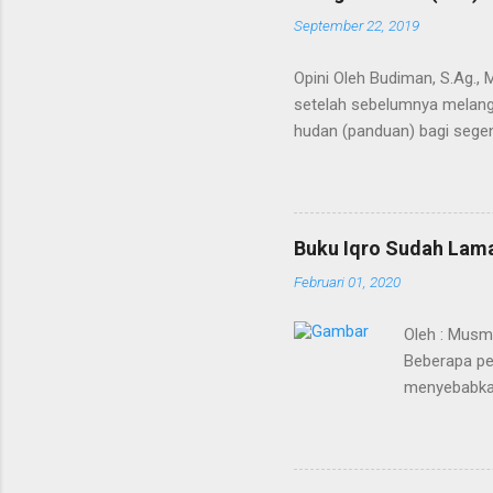
September 22, 2019
Opini Oleh Budiman, S.Ag.,
setelah sebelumnya melangi
hudan (panduan) bagi segen
Kedua terma ini menunjuk p
bahkan semesta. Agaknya ti
Alquran dimulai saat Bagind
mengubah nama Yatsrib men
Buku Iqro Sudah Lama
Baginda Nabi merupakan pro
Februari 01, 2020
berakhirnya pewahyuan dan 
Oleh : Musm
Beberapa pe
menyebabkan
sudah mulai 
merupakan vi
akan disebar