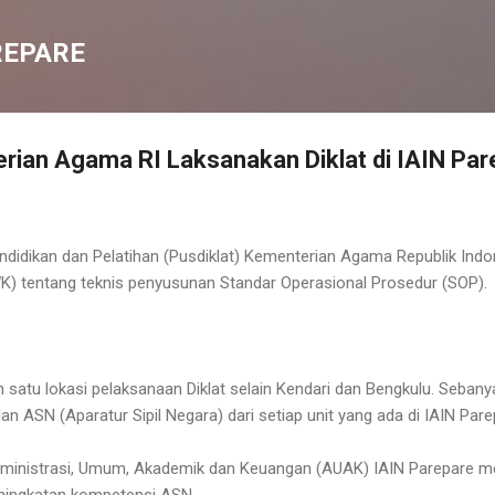
Langsung ke konten utama
REPARE
rian Agama RI Laksanakan Diklat di IAIN Par
ndidikan dan Pelatihan (Pusdiklat) Kementerian Agama Republik Ind
DWK) tentang teknis penyusunan Standar Operasional Prosedur (SOP).
 satu lokasi pelaksanaan Diklat selain Kendari dan Bengkulu. Sebany
ilan ASN (Aparatur Sipil Negara) dari setiap unit yang ada di IAIN Pare
dministrasi, Umum, Akademik dan Keuangan (AUAK) IAIN Parepare me
eningkatan kompetensi ASN.