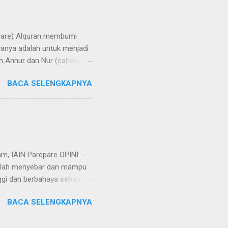
repare) Alquran membumi
manya adalah untuk menjadi
h Annur dan Nur (cahaya).
rangi bumi, langit, hati,
BACA SELENGKAPNYA
aya di bumi melalui
 di Yatsrib, Baginda Nabi
ungkapan lain, hijrah
u telah rampung tatkala
am, IAIN Parepare OPINI --
 telah menyebar dan mampu
ggi dan berbahaya sebab
r, virus corona tersebut
BACA SELENGKAPNYA
an. Rencananya, virus itu
Setelah dianalisa dan