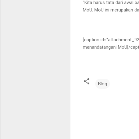
"Kita harus tata dari awal 
MoU. MoU ini merupakan da
[caption id="attachment_92
menandatangani MoU[/capt
Blog
K
o
m
e
n