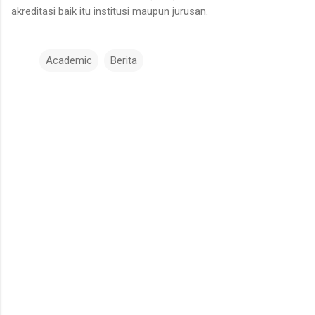
akreditasi baik itu institusi maupun jurusan.
Academic
Berita
K
o
m
e
n
t
a
r