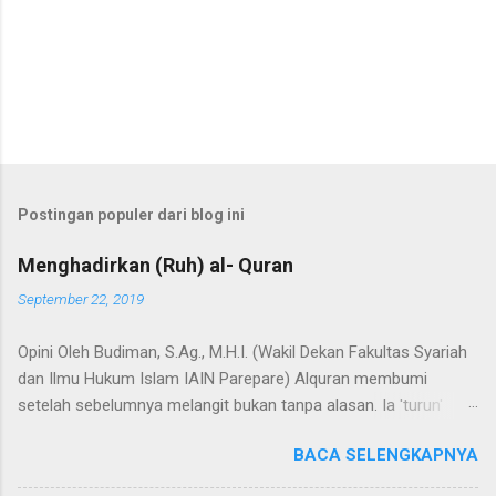
Postingan populer dari blog ini
Menghadirkan (Ruh) al- Quran
September 22, 2019
Opini Oleh Budiman, S.Ag., M.H.I. (Wakil Dekan Fakultas Syariah
dan Ilmu Hukum Islam IAIN Parepare) Alquran membumi
setelah sebelumnya melangit bukan tanpa alasan. Ia 'turun'
dengan sejumlah misi, dan misi utamanya adalah untuk menjadi
BACA SELENGKAPNYA
hudan (panduan) bagi segenap manusia dalam hidup dan
kehidupannya. Selain itu, Alquran adalah Annur dan Nur