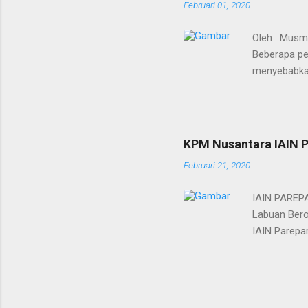
Februari 01, 2020
berakhirnya pewahyuan dan 
Oleh : Musm
Beberapa pe
menyebabkan
sudah mulai 
merupakan vi
akan disebar
dilakukan ka
KPM Nusantara IAIN P
mematikan. 
Februari 21, 2020
pertanyaan,
besar, sehi
IAIN PAREPA
Labuan Bero
IAIN Parepar
anggap daera
pernah ters
di tempat i
Provinsi Sul