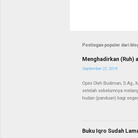
Postingan populer dari blog
Menghadirkan (Ruh) a
September 22, 2019
Opini Oleh Budiman, S.Ag.,
setelah sebelumnya melangi
hudan (panduan) bagi segen
Kedua terma ini menunjuk p
bahkan semesta. Agaknya ti
Alquran dimulai saat Bagind
mengubah nama Yatsrib men
Buku Iqro Sudah Lama
Baginda Nabi merupakan pro