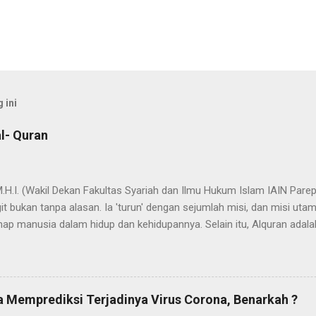
 ini
l- Quran
 M.H.I. (Wakil Dekan Fakultas Syariah dan Ilmu Hukum Islam IAIN Pa
t bukan tanpa alasan. Ia 'turun' dengan sejumlah misi, dan misi uta
ap manusia dalam hidup dan kehidupannya. Selain itu, Alquran adala
ada nama dan fungsi Alquran yang dapat bermakna "cahaya" yang mene
dak berlebihan apabila dinyatakan bahwa proses penyebarluasan cah
a Nabi SAW hijrah dari Mekah ke Yatsrib. Itu sebabnya ketika menetap
jadi Madinah Munawwarah (kota/peradaban yg tercahayakan). Dalam 
 Memprediksi Terjadinya Virus Corona, Benarkah ?
ses "transmisi cahaya" yang secara kasat mata akumulasi cahaya it