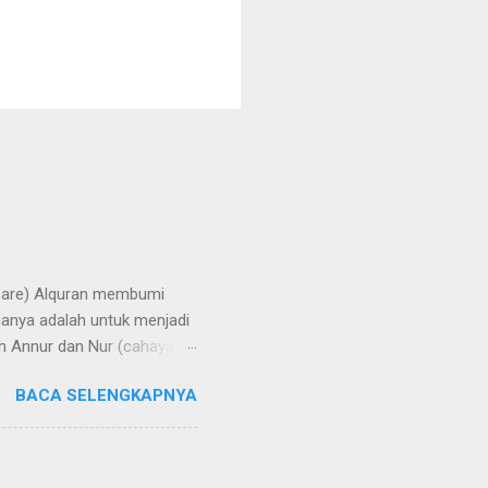
repare) Alquran membumi
manya adalah untuk menjadi
h Annur dan Nur (cahaya).
rangi bumi, langit, hati,
BACA SELENGKAPNYA
aya di bumi melalui
 di Yatsrib, Baginda Nabi
ungkapan lain, hijrah
u telah rampung tatkala