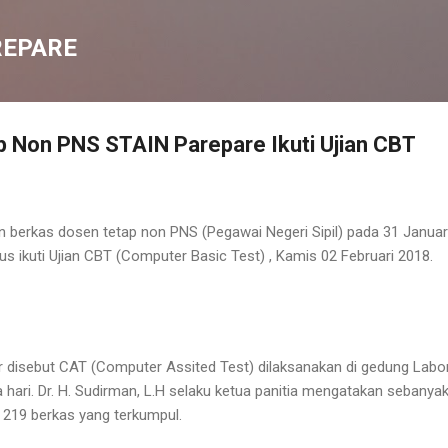
Langsung ke konten utama
REPARE
p Non PNS STAIN Parepare Ikuti Ujian CBT
berkas dosen tetap non PNS (Pegawai Negeri Sipil) pada 31 Januari
us ikuti Ujian CBT (Computer Basic Test) , Kamis 02 Februari 2018.
r disebut CAT (Computer Assited Test) dilaksanakan di gedung Labo
hari. Dr. H. Sudirman, L.H selaku ketua panitia mengatakan sebanya
i 219 berkas yang terkumpul.