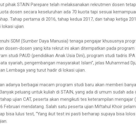
urut pihak STAIN Parepare telah melaksanakan rekrutmen dosen te
“Kuota dosen secara keseluruhan ada 70 kuota tapi sesuai kemampu
rtahap. Tahap pertama di 2016, tahap kedua 2017, dan tahap ketiga 
lokasi ujian.
enuhi SDM (Sumber Daya Manusia) tenaga pengajar khususnya program
 dosen-dosen yang kita rekrut ini akan ditempatkan pada program s
gram studi PAUD (pendidikan Anak Usia Dini), program studi tadris IP
ata syariah, pengembangan masyarakat Islam”, jelas Muhammad Djuna
Lembaga yang turut hadir di lokasi ujian.
n adanya berbagai macam program studi baru akan memberi banyak
Banyak peluang untuk kuliah di STAIN, yang ada di umum sudah ada 
tahap ujian CAT, peserta akan mengikuti tes keterampilan mengajar 
6 Februari mendatang. Salah satu peserta ujian Miftahul Khoir pe
p bisa lulus test, “Yang ikut test ini pasti berharap supaya bisa lolo
ian.