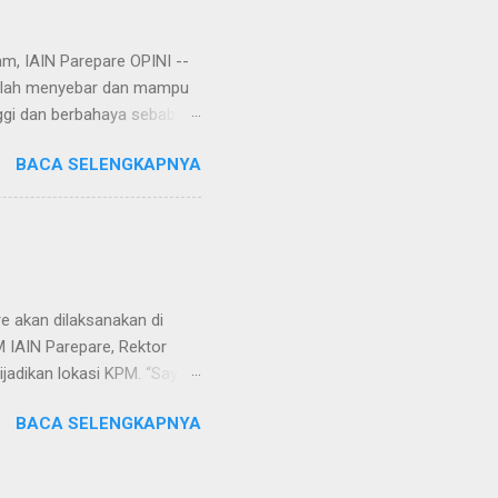
am, IAIN Parepare OPINI --
 telah menyebar dan mampu
ggi dan berbahaya sebab
r, virus corona tersebut
BACA SELENGKAPNYA
an. Rencananya, virus itu
Setelah dianalisa dan
njata biologis yang
Wuhan. Yang menjadi
ini menimbulkan tanda tanya
ri udara k...
e akan dilaksanakan di
M IAIN Parepare, Rektor
ijadikan lokasi KPM. “Saya
unik karena desa ini belum
BACA SELENGKAPNYA
wali pengabdian masyarakat
di Kecamatan Laonti
a ini merupakan salah satu