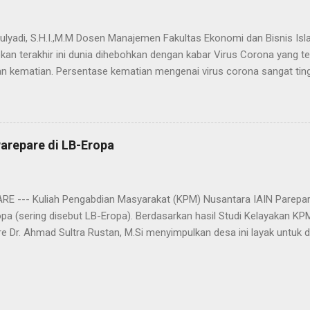
dengan adanya u...
ulyadi, S.H.I.,M.M Dosen Manajemen Fakultas Ekonomi dan Bisnis Isl
kan terakhir ini dunia dihebohkan dengan kabar Virus Corona yang
 kematian. Persentase kematian mengenai virus corona sangat tin
menjelajah di berbagai negara. Menurut berbagai klaim yang menyeba
rus buatan pemerintah China yang disimpan di markas militer di Wuh
kan ke seluruh dunia demi menarik uang dari hasil penjualan vaksin. 
jian, diduga virus corona sengaja dibuat pemerintah China sebagai se
arepare di LB-Eropa
Ada dugaan terjadi kebocoran penyimpanannya di markas militer di 
 kenapa hanya di Kota Wuhan korban pada berjatuhan seketika? Hal 
ngga dapat diambil kesimpulan bahwa kebocoran virus corona mencema
RE --- Kuliah Pengabdian Masyarakat (KPM) Nusantara IAIN Parepar
pa (sering disebut LB-Eropa). Berdasarkan hasil Studi Kelayakan KP
e Dr. Ahmad Sultra Rustan, M.Si menyimpulkan desa ini layak untuk d
h ini layak untuk dijadikan lokasi KPM Nusantara dan satu hal yang 
entuh oleh perguruan tinggi manapun, sehingga kita lah yang menga
ni,” jelasnya. Labuan Beropa merupakan nama sebuah desa yang ada 
awesi Tenggara (Sultra). Luas Desa sekitar 20 kilometer persegi. Des