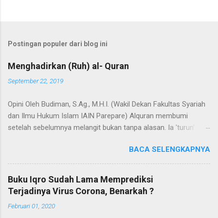
Postingan populer dari blog ini
Menghadirkan (Ruh) al- Quran
September 22, 2019
Opini Oleh Budiman, S.Ag., M.H.I. (Wakil Dekan Fakultas Syariah
dan Ilmu Hukum Islam IAIN Parepare) Alquran membumi
setelah sebelumnya melangit bukan tanpa alasan. Ia 'turun'
dengan sejumlah misi, dan misi utamanya adalah untuk menjadi
BACA SELENGKAPNYA
hudan (panduan) bagi segenap manusia dalam hidup dan
kehidupannya. Selain itu, Alquran adalah Annur dan Nur
(cahaya). Kedua terma ini menunjuk pada nama dan fungsi
Buku Iqro Sudah Lama Memprediksi
Alquran yang dapat bermakna "cahaya" yang menerangi bumi,
Terjadinya Virus Corona, Benarkah ?
langit, hati, bahkan semesta. Agaknya tidak berlebihan apabila
Februari 01, 2020
dinyatakan bahwa proses penyebarluasan cahaya di bumi