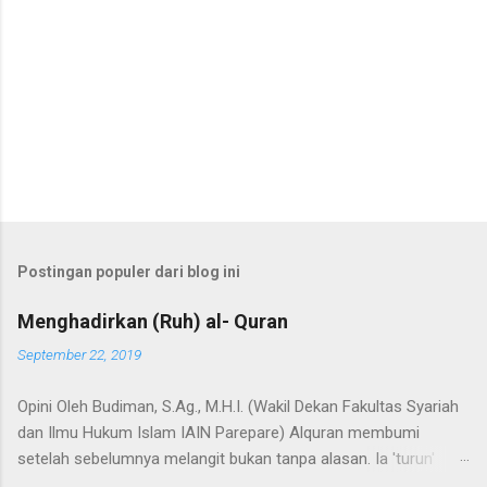
Postingan populer dari blog ini
Menghadirkan (Ruh) al- Quran
September 22, 2019
Opini Oleh Budiman, S.Ag., M.H.I. (Wakil Dekan Fakultas Syariah
dan Ilmu Hukum Islam IAIN Parepare) Alquran membumi
setelah sebelumnya melangit bukan tanpa alasan. Ia 'turun'
dengan sejumlah misi, dan misi utamanya adalah untuk menjadi