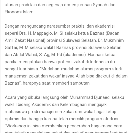
utusan prodi lain dan segenap dosen jurusan Syariah dan
Ekonomi Islam.
Dengan mengundang narasumber praktisi dan akademisi
seperti Drs. H. Mappagio, M. Si selaku ketua Baznas (Badan
Amil Zakat Nasional) provinsi Sulawesi Selatan, Dr. Mukminim
Gaffar, M. M selaku wakil I Baznas provinsi Sulawesi Selatan
dan Abdul Wahid, S. Ag, M. Pd (akademisi). Hannani ketua
panitia mengatakan bahwa potensi zakat di Indonesia itu
sangat luar biasa. “Mudahan-mudahan alumni program studi
manajemen zakat dan wakaf insyaa Allah bisa direkrut di dalam
Baznas”, harapnya saat memberi sambutan.
Acara yang dibuka langsung oleh Muhammad Djunaedi selaku
wakil I bidang Akademik dan Kelembagaan mengajak
mahasiswa prodi manajemen zakat dan wakaf agar tetap
optimis dan bangga karena telah memilih program studi ini.
“Workshop ini bisa memberikan pencerahan bagaimana cara
atau teknik pengelolaan zakat dan wakaf agar bermanfaat bagi