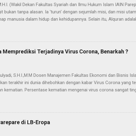
 M.H.I. (Wakil Dekan Fakultas Syariah dan Ilmu Hukum Islam IAIN Pa
t bukan tanpa alasan. Ia 'turun' dengan sejumlah misi, dan misi uta
ap manusia dalam hidup dan kehidupannya. Selain itu, Alquran adala
ada nama dan fungsi Alquran yang dapat bermakna "cahaya" yang mene
dak berlebihan apabila dinyatakan bahwa proses penyebarluasan cah
a Nabi SAW hijrah dari Mekah ke Yatsrib. Itu sebabnya ketika menetap
jadi Madinah Munawwarah (kota/peradaban yg tercahayakan). Dalam 
 Memprediksi Terjadinya Virus Corona, Benarkah ?
ses "transmisi cahaya" yang secara kasat mata akumulasi cahaya it
dengan adanya u...
ulyadi, S.H.I.,M.M Dosen Manajemen Fakultas Ekonomi dan Bisnis Isl
kan terakhir ini dunia dihebohkan dengan kabar Virus Corona yang
 kematian. Persentase kematian mengenai virus corona sangat tin
menjelajah di berbagai negara. Menurut berbagai klaim yang menyeba
rus buatan pemerintah China yang disimpan di markas militer di Wuh
kan ke seluruh dunia demi menarik uang dari hasil penjualan vaksin. 
jian, diduga virus corona sengaja dibuat pemerintah China sebagai se
arepare di LB-Eropa
Ada dugaan terjadi kebocoran penyimpanannya di markas militer di 
 kenapa hanya di Kota Wuhan korban pada berjatuhan seketika? Hal 