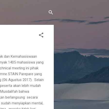
emik dan Kemahasiswaan
ebanyak 1405 mahasiswa yang
hnical meeting ini pihak
hymne STAIN Parepare yang
(06 Agustus 2017). Selain
 peserta akan lebih mudah
a Musdalifah bahwa
akan berlangsung secara
ka sudah menyiapkan mental,
ima, mereka tidak lagi