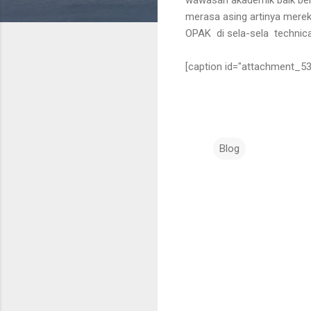
merasa asing artinya merek
OPAK di sela-sela technica
[caption id="attachment_535
Blog
K
o
m
e
n
t
a