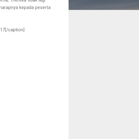
 harapnya kepada peserta
7[/caption]