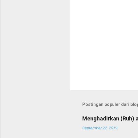
r
Postingan populer dari blog
Menghadirkan (Ruh) a
September 22, 2019