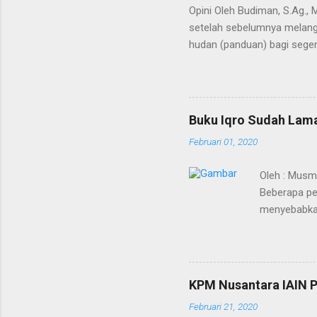
Opini Oleh Budiman, S.Ag.,
setelah sebelumnya melangi
hudan (panduan) bagi segen
Kedua terma ini menunjuk p
bahkan semesta. Agaknya ti
Alquran dimulai saat Bagind
mengubah nama Yatsrib men
Buku Iqro Sudah Lama
Baginda Nabi merupakan pro
Februari 01, 2020
berakhirnya pewahyuan dan 
Oleh : Musm
Beberapa pe
menyebabkan
sudah mulai 
merupakan vi
akan disebar
dilakukan ka
KPM Nusantara IAIN P
mematikan. 
Februari 21, 2020
pertanyaan,