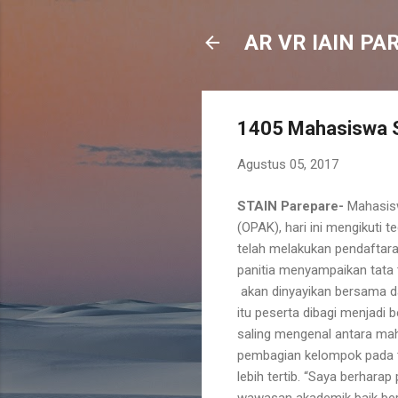
AR VR IAIN PA
1405 Mahasiswa S
Agustus 05, 2017
STAIN Parepare-
Mahasis
(OPAK), hari ini mengikuti
telah melakukan pendaftara
panitia menyampaikan tata
akan dinyayikan bersama d
itu peserta dibagi menjad
saling mengenal antara ma
pembagian kelompok pada te
lebih tertib. “Saya berhar
wawasan akademik baik berk