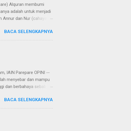
repare) Alquran membumi
manya adalah untuk menjadi
h Annur dan Nur (cahaya).
rangi bumi, langit, hati,
BACA SELENGKAPNYA
aya di bumi melalui
 di Yatsrib, Baginda Nabi
ungkapan lain, hijrah
u telah rampung tatkala
am, IAIN Parepare OPINI --
 telah menyebar dan mampu
ggi dan berbahaya sebab
r, virus corona tersebut
BACA SELENGKAPNYA
an. Rencananya, virus itu
Setelah dianalisa dan
njata biologis yang
Wuhan. Yang menjadi
ini menimbulkan tanda tanya