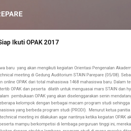
Langsung ke konten utama
REPARE
iap Ikuti OPAK 2017
wa baru yang akan mengikuti kegiatan Orientasi Pengenalan Akad
 technical meeting di Gedung Auditorium STAIN Parepare (05/08). S
n online OPAK dari total mahasiswa 1468 mahasiswa baru. Dalam tec
 tertib OPAK dan peserta dilatih untuk menguasai mars STAIN dan 
alam pembukaan OPAK yang akan diselenggarakan senin mendatang 
i beberapa kelompok dengan berbagai macam program studi sehingga
hasiswa yang berbeda program studi (PRODI). Menurut ketua paniti
chnical meeting ini dilakukan agar nantinya ketika kegiatan OPAK 
ap peserta mampu berkompetisi di lembaga perguruan tinggi ini, mere
aitan dengan struktur lembaga, program studi di mana mereka diter