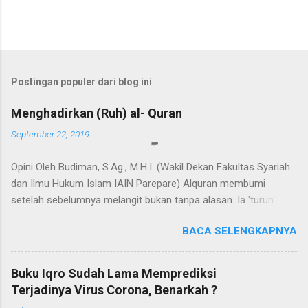
P
o
s
t
Postingan populer dari blog ini
i
n
Menghadirkan (Ruh) al- Quran
g
K
September 22, 2019
o
m
Opini Oleh Budiman, S.Ag., M.H.I. (Wakil Dekan Fakultas Syariah
e
n
dan Ilmu Hukum Islam IAIN Parepare) Alquran membumi
t
setelah sebelumnya melangit bukan tanpa alasan. Ia 'turun'
a
dengan sejumlah misi, dan misi utamanya adalah untuk menjadi
r
BACA SELENGKAPNYA
hudan (panduan) bagi segenap manusia dalam hidup dan
kehidupannya. Selain itu, Alquran adalah Annur dan Nur
(cahaya). Kedua terma ini menunjuk pada nama dan fungsi
Buku Iqro Sudah Lama Memprediksi
Alquran yang dapat bermakna "cahaya" yang menerangi bumi,
Terjadinya Virus Corona, Benarkah ?
langit, hati, bahkan semesta. Agaknya tidak berlebihan apabila