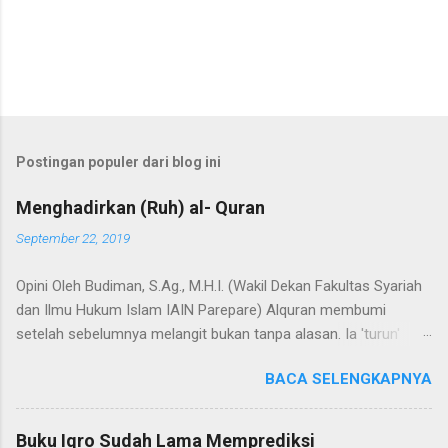
Postingan populer dari blog ini
Menghadirkan (Ruh) al- Quran
September 22, 2019
Opini Oleh Budiman, S.Ag., M.H.I. (Wakil Dekan Fakultas Syariah
dan Ilmu Hukum Islam IAIN Parepare) Alquran membumi
setelah sebelumnya melangit bukan tanpa alasan. Ia 'turun'
dengan sejumlah misi, dan misi utamanya adalah untuk menjadi
BACA SELENGKAPNYA
hudan (panduan) bagi segenap manusia dalam hidup dan
kehidupannya. Selain itu, Alquran adalah Annur dan Nur
(cahaya). Kedua terma ini menunjuk pada nama dan fungsi
Buku Iqro Sudah Lama Memprediksi