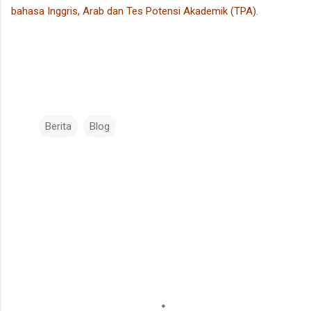
bahasa Inggris, Arab dan Tes Potensi Akademik (TPA).
Berita
Blog
K
o
m
e
n
t
a
r