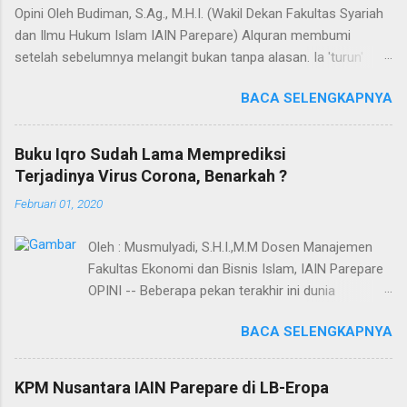
Opini Oleh Budiman, S.Ag., M.H.I. (Wakil Dekan Fakultas Syariah
dan Ilmu Hukum Islam IAIN Parepare) Alquran membumi
setelah sebelumnya melangit bukan tanpa alasan. Ia 'turun'
dengan sejumlah misi, dan misi utamanya adalah untuk menjadi
BACA SELENGKAPNYA
hudan (panduan) bagi segenap manusia dalam hidup dan
kehidupannya. Selain itu, Alquran adalah Annur dan Nur
(cahaya). Kedua terma ini menunjuk pada nama dan fungsi
Buku Iqro Sudah Lama Memprediksi
Alquran yang dapat bermakna "cahaya" yang menerangi bumi,
Terjadinya Virus Corona, Benarkah ?
langit, hati, bahkan semesta. Agaknya tidak berlebihan apabila
Februari 01, 2020
dinyatakan bahwa proses penyebarluasan cahaya di bumi
melalui Alquran dimulai saat Baginda Nabi SAW hijrah dari
Oleh : Musmulyadi, S.H.I.,M.M Dosen Manajemen
Mekah ke Yatsrib. Itu sebabnya ketika menetap di Yatsrib,
Fakultas Ekonomi dan Bisnis Islam, IAIN Parepare
Baginda Nabi mengubah nama Yatsrib menjadi Madinah
OPINI -- Beberapa pekan terakhir ini dunia
Munawwarah (kota/peradaban yg tercahayakan). Dalam
dihebohkan dengan kabar Virus Corona yang telah
ungkapan lain, hijrah Baginda Nabi merupakan proses
BACA SELENGKAPNYA
menyebar dan mampu menyebabkan kematian.
"transmisi cahaya" yang secara kasat mata akumulasi cahaya
Persentase kematian mengenai virus corona
itu telah rampung tatkala berakhirnya pewahyuan dan dengan
sangat tinggi dan berbahaya sebab sudah mulai
adanya u...
KPM Nusantara IAIN Parepare di LB-Eropa
menjelajah di berbagai negara. Menurut berbagai