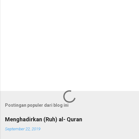
a
r
Postingan populer dari blog ini
Menghadirkan (Ruh) al- Quran
September 22, 2019