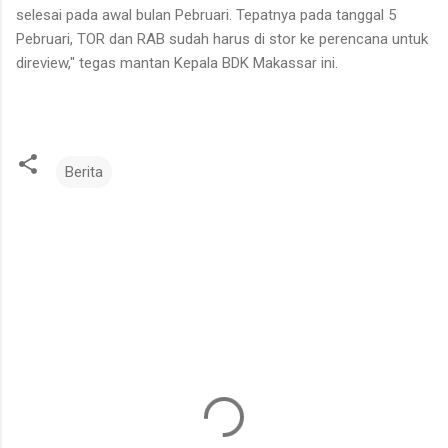
selesai pada awal bulan Pebruari. Tepatnya pada tanggal 5
Pebruari, TOR dan RAB sudah harus di stor ke perencana untuk
direview," tegas mantan Kepala BDK Makassar ini.
Berita
K
o
m
e
n
t
a
r