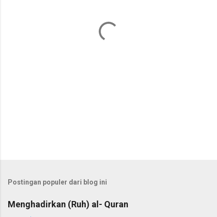
t
a
r
Postingan populer dari blog ini
Menghadirkan (Ruh) al- Quran