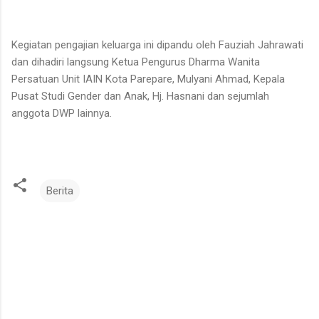
Kegiatan pengajian keluarga ini dipandu oleh Fauziah Jahrawati
dan dihadiri langsung Ketua Pengurus Dharma Wanita
Persatuan Unit IAIN Kota Parepare, Mulyani Ahmad, Kepala
Pusat Studi Gender dan Anak, Hj. Hasnani dan sejumlah
anggota DWP lainnya.
Berita
K
o
m
e
n