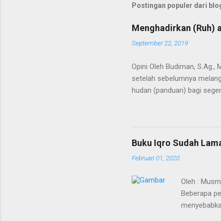
Postingan populer dari blog
Menghadirkan (Ruh) a
September 22, 2019
Opini Oleh Budiman, S.Ag.,
setelah sebelumnya melangi
hudan (panduan) bagi segen
Kedua terma ini menunjuk p
bahkan semesta. Agaknya ti
Alquran dimulai saat Bagind
mengubah nama Yatsrib men
Buku Iqro Sudah Lama
Baginda Nabi merupakan pro
Februari 01, 2020
berakhirnya pewahyuan dan 
Oleh : Musm
Beberapa pe
menyebabkan
sudah mulai 