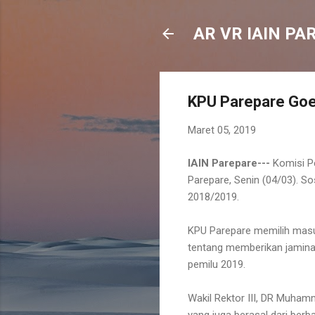
AR VR IAIN PA
KPU Parepare Goe
Maret 05, 2019
IAIN Parepare---
Komisi P
Parepare, Senin (04/03). S
2018/2019.
KPU Parepare memilih masuk
tentang memberikan jaminan
pemilu 2019.
Wakil Rektor III, DR Muham
yang juga berasal dari berba