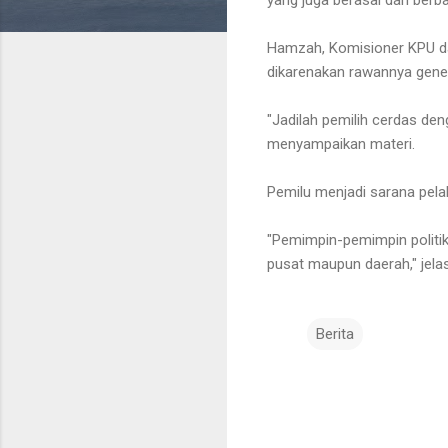
Hamzah, Komisioner KPU dal
dikarenakan rawannya genera
"Jadilah pemilih cerdas den
menyampaikan materi.
Pemilu menjadi sarana pela
"Pemimpin-pemimpin politik 
pusat maupun daerah," jel
Berita
K
o
m