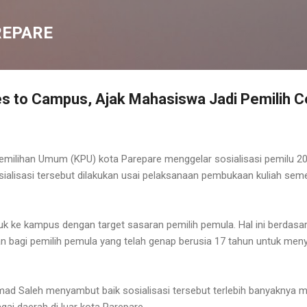
Langsung ke konten utama
REPARE
s to Campus, Ajak Mahasiswa Jadi Pemilih C
emilihan Umum (KPU) kota Parepare menggelar sosialisasi pemilu 20
osialisasi tersebut dilakukan usai pelaksanaan pembukaan kuliah se
 ke kampus dengan target sasaran pemilih pemula. Hal ini berdasa
 bagi pemilih pemula yang telah genap berusia 17 tahun untuk menya
mad Saleh menyambut baik sosialisasi tersebut terlebih banyaknya 
gai daerah di luar kota Parepare.