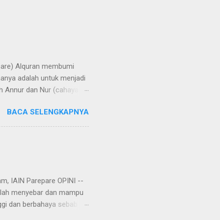
repare) Alquran membumi
manya adalah untuk menjadi
h Annur dan Nur (cahaya).
rangi bumi, langit, hati,
BACA SELENGKAPNYA
aya di bumi melalui
 di Yatsrib, Baginda Nabi
ungkapan lain, hijrah
u telah rampung tatkala
am, IAIN Parepare OPINI --
 telah menyebar dan mampu
ggi dan berbahaya sebab
r, virus corona tersebut