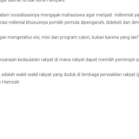
am sosialisasinya mengajak mahasiswa agar menjadi millennial yan
si millenial khususnya pemilih pemula dipengaruhi, didekati dan dimo
gan mengetahui visi, misi dan program calon, bukan karena yang lain"
ksanaan kedaulatan rakyat di mana rakyat dapat memilih pemimpin po
adalah wakil-wakil rakyat yang duduk di lembaga perwakilan rakyat (p
as Hamzah.