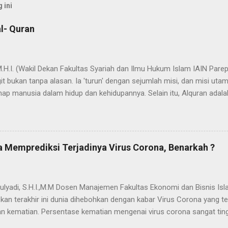
 ini
l- Quran
 M.H.I. (Wakil Dekan Fakultas Syariah dan Ilmu Hukum Islam IAIN Pa
t bukan tanpa alasan. Ia 'turun' dengan sejumlah misi, dan misi uta
ap manusia dalam hidup dan kehidupannya. Selain itu, Alquran adala
ada nama dan fungsi Alquran yang dapat bermakna "cahaya" yang mene
dak berlebihan apabila dinyatakan bahwa proses penyebarluasan cah
a Nabi SAW hijrah dari Mekah ke Yatsrib. Itu sebabnya ketika menetap
jadi Madinah Munawwarah (kota/peradaban yg tercahayakan). Dalam 
 Memprediksi Terjadinya Virus Corona, Benarkah ?
ses "transmisi cahaya" yang secara kasat mata akumulasi cahaya it
dengan adanya u...
ulyadi, S.H.I.,M.M Dosen Manajemen Fakultas Ekonomi dan Bisnis Isl
kan terakhir ini dunia dihebohkan dengan kabar Virus Corona yang
 kematian. Persentase kematian mengenai virus corona sangat tin
menjelajah di berbagai negara. Menurut berbagai klaim yang menyeba