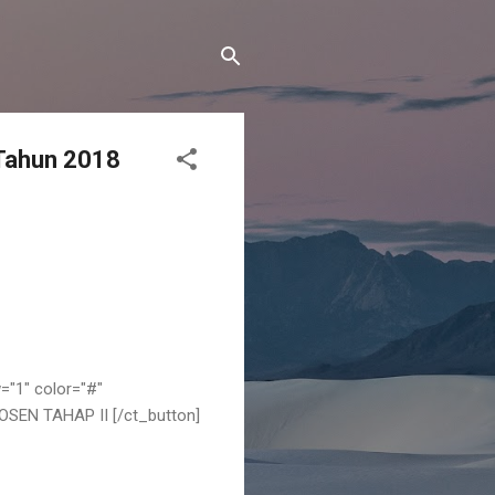
 Tahun 2018
"1" color="#"
EN TAHAP II [/ct_button]