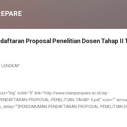
Langsung ke konten utama
REPARE
ftaran Proposal Penelitian Dosen Tahap II
LENGKAP :
ize="big" solid="0" link="http://www.stainparepare.ac.id/wp-
PENDAFTARAN-PROPOSAL-PENELITIAN-TAHAP-II.pdf" icon="" arrow=
ion_delay=""]PENGUMUMAN PENDAFTARAN PROPOSAL PENELITIAN DOS