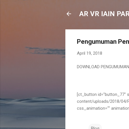
AR VR IAIN PA
Pengumuman Penda
April 19, 2018
DOWNLOAD PENGUMUMAN 
[ct_button id="button_77" s
content/uploads/2018/04/
css_animation="" animat
Blog