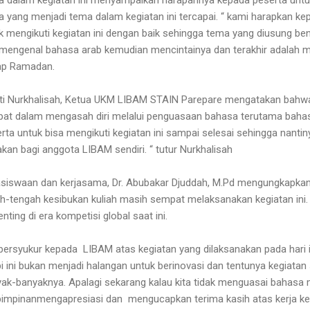
a yang menjadi tema dalam kegiatan ini tercapai. “ kami harapkan k
k mengikuti kegiatan ini dengan baik sehingga tema yang diusung ben
 mengenal bahasa arab kemudian mencintainya dan terakhir adalah 
rap Ramadan.
tti Nurkhalisah, Ketua UKM LIBAM STAIN Parepare mengatakan bahwa
t dalam mengasah diri melalui penguasaan bahasa terutama bahas
 untuk bisa mengikuti kegiatan ini sampai selesai sehingga nantinya
an bagi anggota LIBAM sendiri. “ tutur Nurkhalisah
siswaan dan kerjasama, Dr. Abubakar Djuddah, M.Pd mengungkapkan
-tengah kesibukan kuliah masih sempat melaksanakan kegiatan ini. A
nting di era kompetisi global saat ini.
ersyukur kepada LIBAM atas kegiatan yang dilaksanakan pada hari i
pi ini bukan menjadi halangan untuk berinovasi dan tentunya kegiatan
k-banyaknya. Apalagi sekarang kalau kita tidak menguasai bahasa m
pimpinanmengapresiasi dan mengucapkan terima kasih atas kerja ker