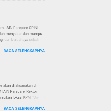
ungkapan lain, hijrah
u telah rampung tatkala
am, IAIN Parepare OPINI --
 telah menyebar dan mampu
ggi dan berbahaya sebab
r, virus corona tersebut
BACA SELENGKAPNYA
an. Rencananya, virus itu
Setelah dianalisa dan
njata biologis yang
Wuhan. Yang menjadi
ini menimbulkan tanda tanya
ri udara k...
e akan dilaksanakan di
M IAIN Parepare, Rektor
ijadikan lokasi KPM. “Saya
unik karena desa ini belum
BACA SELENGKAPNYA
wali pengabdian masyarakat