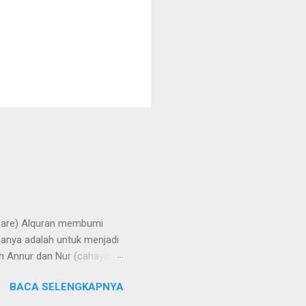
repare) Alquran membumi
manya adalah untuk menjadi
h Annur dan Nur (cahaya).
rangi bumi, langit, hati,
BACA SELENGKAPNYA
aya di bumi melalui
 di Yatsrib, Baginda Nabi