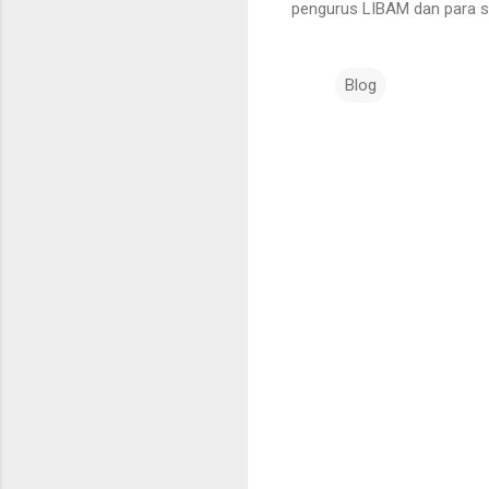
pengurus LIBAM dan para se
Blog
K
o
m
e
n
t
a
r