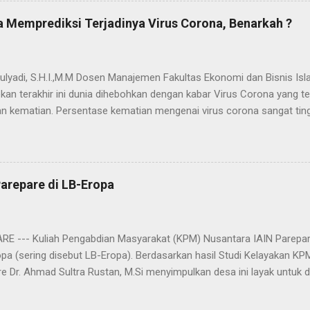
jadi Madinah Munawwarah (kota/peradaban yg tercahayakan). Dalam 
 Memprediksi Terjadinya Virus Corona, Benarkah ?
ses "transmisi cahaya" yang secara kasat mata akumulasi cahaya it
dengan adanya u...
ulyadi, S.H.I.,M.M Dosen Manajemen Fakultas Ekonomi dan Bisnis Isl
kan terakhir ini dunia dihebohkan dengan kabar Virus Corona yang
 kematian. Persentase kematian mengenai virus corona sangat tin
menjelajah di berbagai negara. Menurut berbagai klaim yang menyeba
rus buatan pemerintah China yang disimpan di markas militer di Wuh
kan ke seluruh dunia demi menarik uang dari hasil penjualan vaksin. 
jian, diduga virus corona sengaja dibuat pemerintah China sebagai se
arepare di LB-Eropa
Ada dugaan terjadi kebocoran penyimpanannya di markas militer di 
 kenapa hanya di Kota Wuhan korban pada berjatuhan seketika? Hal 
ngga dapat diambil kesimpulan bahwa kebocoran virus corona mencema
RE --- Kuliah Pengabdian Masyarakat (KPM) Nusantara IAIN Parepar
pa (sering disebut LB-Eropa). Berdasarkan hasil Studi Kelayakan KP
e Dr. Ahmad Sultra Rustan, M.Si menyimpulkan desa ini layak untuk d
h ini layak untuk dijadikan lokasi KPM Nusantara dan satu hal yang 
entuh oleh perguruan tinggi manapun, sehingga kita lah yang menga