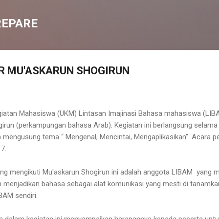
Langsung ke konten utama
REPARE
R MU'ASKARUN SHOGIRUN
egiatan Mahasiswa (UKM) Lintasan Imajinasi Bahasa mahasiswa (LI
run (perkampungan bahasa Arab). Kegiatan ini berlangsung selama 
n mengusung tema “ Mengenal, Mencintai, Mengaplikasikan”. Acara 
17.
g mengikuti Mu'askarun Shogirun ini adalah anggota LIBAM yang 
n menjadikan bahasa sebagai alat komunikasi yang mesti di tanamk
BAM sendiri.
a dalam kegiatan ini menyampaikan harapannya kepada peserta untu