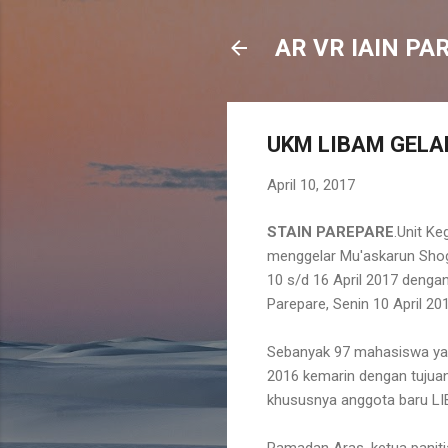
AR VR IAIN PA
UKM LIBAM GELA
April 10, 2017
STAIN PAREPARE
.Unit K
menggelar Mu'askarun Shogi
10 s/d 16 April 2017 denga
Parepare, Senin 10 April 20
Sebanyak 97 mahasiswa yan
2016 kemarin dengan tujua
khususnya anggota baru LI
Ramadan Aras, ketua paniti