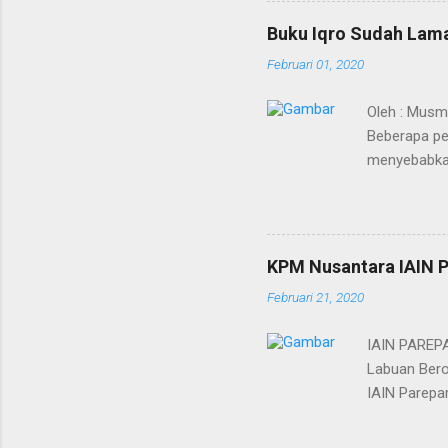
mengubah nama Yatsrib men
Buku Iqro Sudah Lama
Baginda Nabi merupakan pro
Februari 01, 2020
berakhirnya pewahyuan dan 
Oleh : Musm
Beberapa pe
menyebabkan
sudah mulai 
merupakan vi
akan disebar
dilakukan ka
KPM Nusantara IAIN P
mematikan. 
Februari 21, 2020
pertanyaan,
besar, sehi
IAIN PAREPA
Labuan Bero
IAIN Parepar
anggap daera
pernah ters