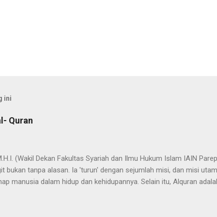
 ini
l- Quran
 M.H.I. (Wakil Dekan Fakultas Syariah dan Ilmu Hukum Islam IAIN Pa
t bukan tanpa alasan. Ia 'turun' dengan sejumlah misi, dan misi uta
ap manusia dalam hidup dan kehidupannya. Selain itu, Alquran adala
ada nama dan fungsi Alquran yang dapat bermakna "cahaya" yang mene
dak berlebihan apabila dinyatakan bahwa proses penyebarluasan cah
a Nabi SAW hijrah dari Mekah ke Yatsrib. Itu sebabnya ketika menetap