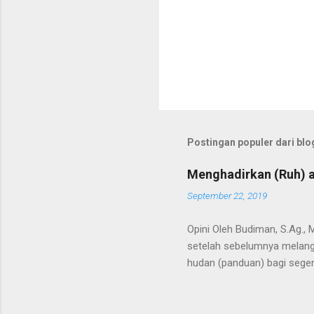
Postingan populer dari blog
Menghadirkan (Ruh) a
September 22, 2019
Opini Oleh Budiman, S.Ag.,
setelah sebelumnya melangi
hudan (panduan) bagi segen
Kedua terma ini menunjuk p
bahkan semesta. Agaknya ti
Alquran dimulai saat Bagind