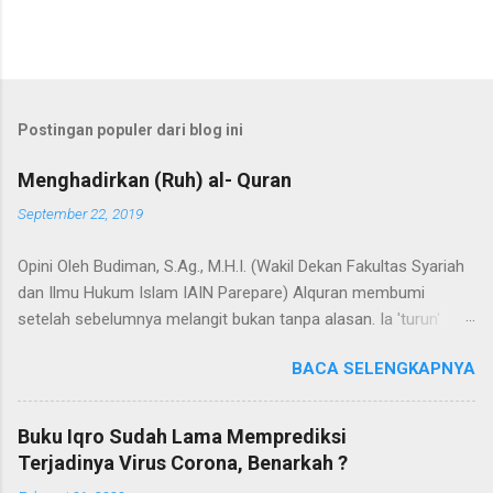
Postingan populer dari blog ini
Menghadirkan (Ruh) al- Quran
September 22, 2019
Opini Oleh Budiman, S.Ag., M.H.I. (Wakil Dekan Fakultas Syariah
dan Ilmu Hukum Islam IAIN Parepare) Alquran membumi
setelah sebelumnya melangit bukan tanpa alasan. Ia 'turun'
dengan sejumlah misi, dan misi utamanya adalah untuk menjadi
BACA SELENGKAPNYA
hudan (panduan) bagi segenap manusia dalam hidup dan
kehidupannya. Selain itu, Alquran adalah Annur dan Nur
(cahaya). Kedua terma ini menunjuk pada nama dan fungsi
Buku Iqro Sudah Lama Memprediksi
Alquran yang dapat bermakna "cahaya" yang menerangi bumi,
Terjadinya Virus Corona, Benarkah ?
langit, hati, bahkan semesta. Agaknya tidak berlebihan apabila