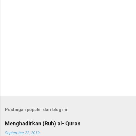
a
r
Postingan populer dari blog ini
Menghadirkan (Ruh) al- Quran
September 22, 2019