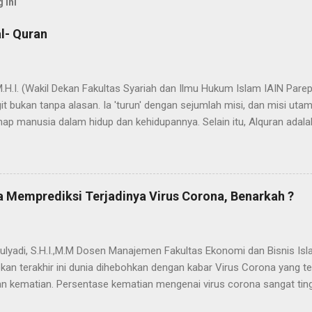
 ini
l- Quran
 M.H.I. (Wakil Dekan Fakultas Syariah dan Ilmu Hukum Islam IAIN Pa
t bukan tanpa alasan. Ia 'turun' dengan sejumlah misi, dan misi uta
ap manusia dalam hidup dan kehidupannya. Selain itu, Alquran adala
ada nama dan fungsi Alquran yang dapat bermakna "cahaya" yang mene
dak berlebihan apabila dinyatakan bahwa proses penyebarluasan cah
a Nabi SAW hijrah dari Mekah ke Yatsrib. Itu sebabnya ketika menetap
jadi Madinah Munawwarah (kota/peradaban yg tercahayakan). Dalam 
 Memprediksi Terjadinya Virus Corona, Benarkah ?
ses "transmisi cahaya" yang secara kasat mata akumulasi cahaya it
dengan adanya u...
ulyadi, S.H.I.,M.M Dosen Manajemen Fakultas Ekonomi dan Bisnis Isl
kan terakhir ini dunia dihebohkan dengan kabar Virus Corona yang
 kematian. Persentase kematian mengenai virus corona sangat tin
menjelajah di berbagai negara. Menurut berbagai klaim yang menyeba