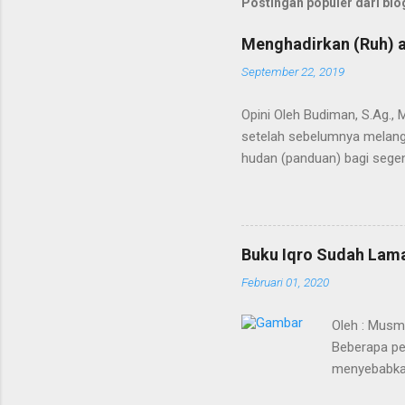
Postingan populer dari blog
Menghadirkan (Ruh) a
September 22, 2019
Opini Oleh Budiman, S.Ag.,
setelah sebelumnya melangi
hudan (panduan) bagi segen
Kedua terma ini menunjuk p
bahkan semesta. Agaknya ti
Alquran dimulai saat Bagind
mengubah nama Yatsrib men
Buku Iqro Sudah Lama
Baginda Nabi merupakan pro
Februari 01, 2020
berakhirnya pewahyuan dan 
Oleh : Musm
Beberapa pe
menyebabkan
sudah mulai 