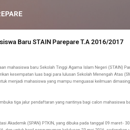
Langsung ke konten utama
REPARE
iswa Baru STAIN Parepare T.A 2016/2017
an mahasiswa baru Sekolah Tinggi Agama Islam Negeri (STAIN) Par
ikan kesempatan luas bagi para lulusan Sekolah Menengah Atas (
untuk menjadi mahasiswa yang mampu menguasai keilmuan dimasing
mbuka tiga jalur pendaftaran yang nantinya bagi calon mahasiswa ba
tasi Akademik (SPAN) PTKIN, yang dibuka pada tanggal 09 maret- 30 a
16, dan untuk hasil pengumuman kelulusan 23 mei 2016, sedangkan 