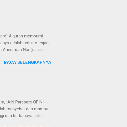
repare) Alquran membumi
manya adalah untuk menjadi
h Annur dan Nur (cahaya).
rangi bumi, langit, hati,
BACA SELENGKAPNYA
aya di bumi melalui
 di Yatsrib, Baginda Nabi
ungkapan lain, hijrah
u telah rampung tatkala
am, IAIN Parepare OPINI --
 telah menyebar dan mampu
ggi dan berbahaya sebab
r, virus corona tersebut