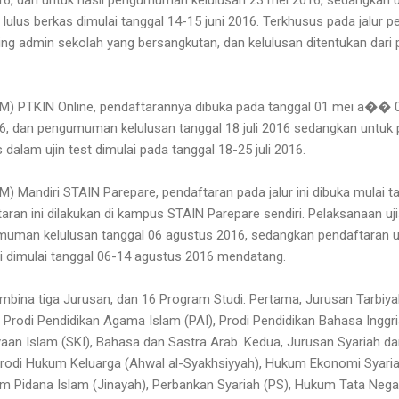
ulus berkas dimulai tanggal 14-15 juni 2016. Terkhusus pada jalur p
ng admin sekolah yang bersangkutan, dan kelulusan ditentukan dari
UM) PTKIN Online, pendaftarannya dibuka pada tanggal 01 mei a�� 03 
16, dan pengumuman kelulusan tanggal 18 juli 2016 sedangkan untuk 
dalam ujin test dimulai pada tanggal 18-25 juli 2016.
M) Mandiri STAIN Parepare, pendaftaran pada jalur ini dibuka mulai ta
aran ini dilakukan di kampus STAIN Parepare sendiri. Pelaksanaan uji
muman kelulusan tanggal 06 agustus 2016, sedangkan pendaftaran 
 ini dimulai tanggal 06-14 agustus 2016 mendatang.
mbina tiga Jurusan, dan 16 Program Studi. Pertama, Jurusan Tarbiya
i Prodi Pendidikan Agama Islam (PAI), Prodi Pendidikan Bahasa Inggri
aan Islam (SKI), Bahasa dan Sastra Arab. Kedua, Jurusan Syariah d
i Prodi Hukum Keluarga (Ahwal al-Syakhsiyyah), Hukum Ekonomi Sya
m Pidana Islam (Jinayah), Perbankan Syariah (PS), Hukum Tata Nega