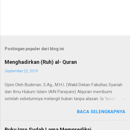
P
o
s
t
Postingan populer dari blog ini
i
n
Menghadirkan (Ruh) al- Quran
g
K
September 22, 2019
o
m
Opini Oleh Budiman, S.Ag., M.H.I. (Wakil Dekan Fakultas Syariah
e
n
dan Ilmu Hukum Islam IAIN Parepare) Alquran membumi
t
setelah sebelumnya melangit bukan tanpa alasan. Ia 'turun'
a
dengan sejumlah misi, dan misi utamanya adalah untuk menjadi
r
BACA SELENGKAPNYA
hudan (panduan) bagi segenap manusia dalam hidup dan
kehidupannya. Selain itu, Alquran adalah Annur dan Nur
(cahaya). Kedua terma ini menunjuk pada nama dan fungsi
Buku Iqro Sudah Lama Memprediksi