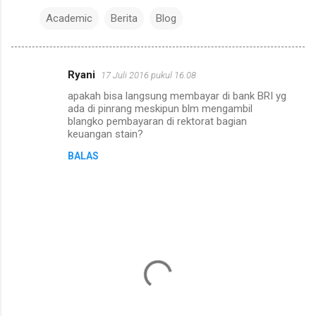
Academic
Berita
Blog
Ryani
17 Juli 2016 pukul 16.08
K
apakah bisa langsung membayar di bank BRI yg
o
ada di pinrang meskipun blm mengambil
m
blangko pembayaran di rektorat bagian
keuangan stain?
e
BALAS
n
t
a
r