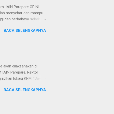
am, IAIN Parepare OPINI --
 telah menyebar dan mampu
ggi dan berbahaya sebab
r, virus corona tersebut
BACA SELENGKAPNYA
an. Rencananya, virus itu
Setelah dianalisa dan
njata biologis yang
Wuhan. Yang menjadi
ini menimbulkan tanda tanya
ri udara k...
e akan dilaksanakan di
M IAIN Parepare, Rektor
ijadikan lokasi KPM. “Saya
unik karena desa ini belum
BACA SELENGKAPNYA
wali pengabdian masyarakat
di Kecamatan Laonti
a ini merupakan salah satu
gunjungi desa ini, hanya