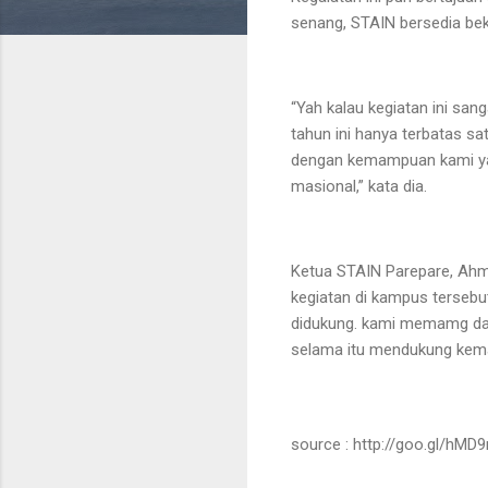
senang, STAIN bersedia be
“Yah kalau kegiatan ini sa
tahun ini hanya terbatas sa
dengan kemampuan kami yang
masional,” kata dia.
Ketua STAIN Parepare, Ahm
kegiatan di kampus tersebut
didukung. kami memamg dala
selama itu mendukung kema
source : http://goo.gl/hMD9