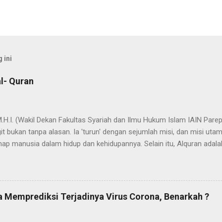
 ini
l- Quran
 M.H.I. (Wakil Dekan Fakultas Syariah dan Ilmu Hukum Islam IAIN Pa
t bukan tanpa alasan. Ia 'turun' dengan sejumlah misi, dan misi uta
ap manusia dalam hidup dan kehidupannya. Selain itu, Alquran adala
ada nama dan fungsi Alquran yang dapat bermakna "cahaya" yang mene
dak berlebihan apabila dinyatakan bahwa proses penyebarluasan cah
a Nabi SAW hijrah dari Mekah ke Yatsrib. Itu sebabnya ketika menetap
jadi Madinah Munawwarah (kota/peradaban yg tercahayakan). Dalam 
 Memprediksi Terjadinya Virus Corona, Benarkah ?
ses "transmisi cahaya" yang secara kasat mata akumulasi cahaya it
dengan adanya u...