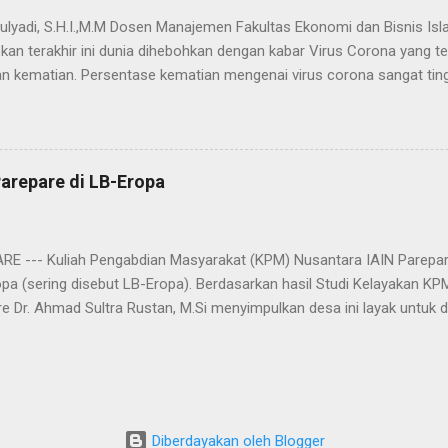
ulyadi, S.H.I.,M.M Dosen Manajemen Fakultas Ekonomi dan Bisnis Isl
kan terakhir ini dunia dihebohkan dengan kabar Virus Corona yang
 kematian. Persentase kematian mengenai virus corona sangat tin
menjelajah di berbagai negara. Menurut berbagai klaim yang menyeba
rus buatan pemerintah China yang disimpan di markas militer di Wuh
kan ke seluruh dunia demi menarik uang dari hasil penjualan vaksin. 
jian, diduga virus corona sengaja dibuat pemerintah China sebagai se
arepare di LB-Eropa
Ada dugaan terjadi kebocoran penyimpanannya di markas militer di 
 kenapa hanya di Kota Wuhan korban pada berjatuhan seketika? Hal 
ngga dapat diambil kesimpulan bahwa kebocoran virus corona mencema
RE --- Kuliah Pengabdian Masyarakat (KPM) Nusantara IAIN Parepar
pa (sering disebut LB-Eropa). Berdasarkan hasil Studi Kelayakan KP
e Dr. Ahmad Sultra Rustan, M.Si menyimpulkan desa ini layak untuk d
h ini layak untuk dijadikan lokasi KPM Nusantara dan satu hal yang 
entuh oleh perguruan tinggi manapun, sehingga kita lah yang menga
ni,” jelasnya. Labuan Beropa merupakan nama sebuah desa yang ada 
awesi Tenggara (Sultra). Luas Desa sekitar 20 kilometer persegi. Des
rluar, terpinggir, dan bahkan terisolasi. Hal ini dikarenakan untuk men
Diberdayakan oleh Blogger