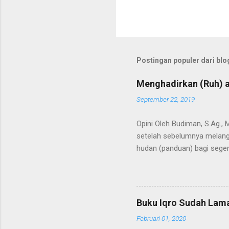
P
o
s
t
Postingan populer dari blog
i
n
g
Menghadirkan (Ruh) a
K
o
September 22, 2019
m
e
Opini Oleh Budiman, S.Ag.,
n
setelah sebelumnya melangi
t
a
hudan (panduan) bagi segen
r
Kedua terma ini menunjuk p
bahkan semesta. Agaknya ti
Alquran dimulai saat Bagind
mengubah nama Yatsrib men
Buku Iqro Sudah Lama
Baginda Nabi merupakan pro
Februari 01, 2020
berakhirnya pewahyuan dan 