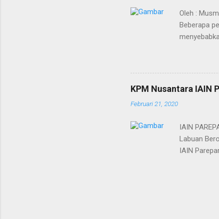
Oleh : Musm
Beberapa pe
menyebabkan
sudah mulai 
merupakan vi
akan disebar
dilakukan ka
KPM Nusantara IAIN P
mematikan. 
Februari 21, 2020
pertanyaan,
besar, sehi
IAIN PAREPA
Labuan Bero
IAIN Parepar
anggap daera
pernah ters
di tempat i
Provinsi Sul
desa yang te