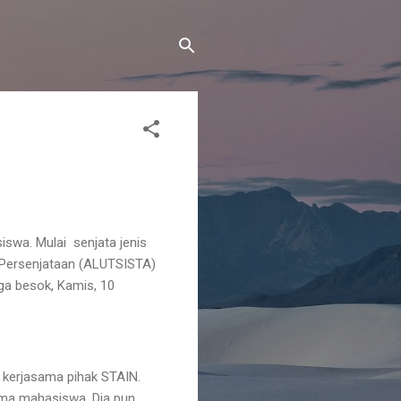
swa. Mulai senjata jenis
em Persenjataan (ALUTSISTA)
ga besok, Kamis, 10
t kerjasama pihak STAIN.
ama mahasiswa. Dia pun