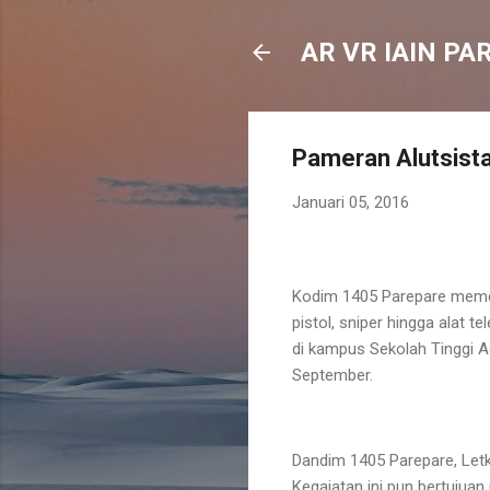
AR VR IAIN PA
Pameran Alutsist
Januari 05, 2016
Kodim 1405 Parepare memerk
pistol, sniper hingga alat 
di kampus Sekolah Tinggi A
September.
Dandim 1405 Parepare, Letko
Kegaiatan ini pun bertuju