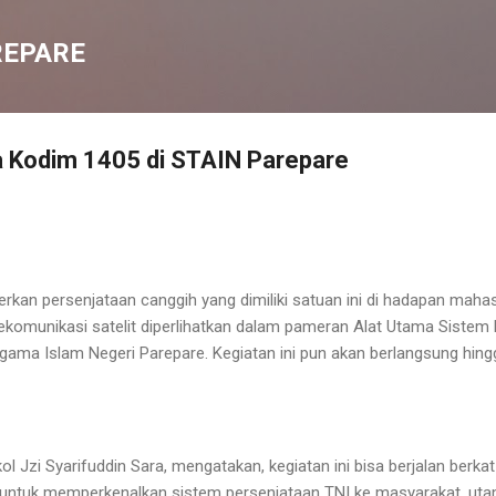
Langsung ke konten utama
REPARE
a Kodim 1405 di STAIN Parepare
an persenjataan canggih yang dimiliki satuan ini di hadapan mahasi
telekomunikasi satelit diperlihatkan dalam pameran Alat Utama Sist
gama Islam Negeri Parepare. Kegiatan ini pun akan berlangsung hing
l Jzi Syarifuddin Sara, mengatakan, kegiatan ini bisa berjalan berka
an untuk memperkenalkan sistem persenjataan TNI ke masyarakat, ut