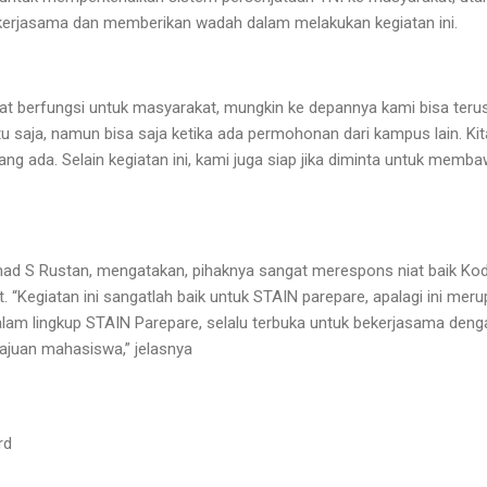
kerjasama dan memberikan wadah dalam melakukan kegiatan ini.
ngat berfungsi untuk masyarakat, mungkin ke depannya kami bisa ter
tu saja, namun bisa saja ketika ada permohonan dari kampus lain. Kit
 ada. Selain kegiatan ini, kami juga siap jika diminta untuk memb
ad S Rustan, mengatakan, pihaknya sangat merespons niat baik Ko
. “Kegiatan ini sangatlah baik untuk STAIN parepare, apalagi ini me
m lingkup STAIN Parepare, selalu terbuka untuk bekerjasama denga
juan mahasiswa,” jelasnya
rd