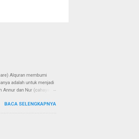
repare) Alquran membumi
manya adalah untuk menjadi
h Annur dan Nur (cahaya).
rangi bumi, langit, hati,
BACA SELENGKAPNYA
aya di bumi melalui
 di Yatsrib, Baginda Nabi
ungkapan lain, hijrah
u telah rampung tatkala